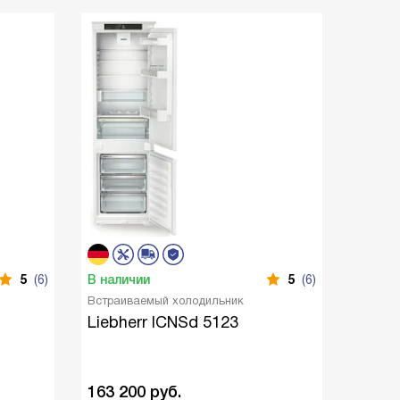
5
(6)
В наличии
5
(6)
В нали
Встраиваемый холодильник
Встраи
Liebherr ICNSd 5123
Liebh
IFNe 
163 200
руб.
146 5