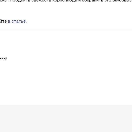
ожет продлить свежесть корнеплода и сохранить его вкусовые
айте
в статье.
ники