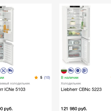
чии
5
(10)
В наличии
аемый холодильник
Холодильник
rr ICNe 5103
Liebherr CBNc 5223
90
руб.
121 980
руб.