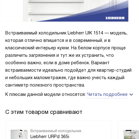
место для бутылок и снеков, высокие бортики,так что
ничего не вывалится при переносе самого холодильника.
Управление электронное, можно в любой момент
проверить температуру. Один раз отключили
электричество почти на целый день, ничего с продуктами
Встраиваемый холодильник Liebherr UIK 1514 — модель,
не случилось, долго держал холод после отключения. При
которая отлично впишется и в современный, и в
покупке мы не учли отсутствие какой-либо защиты от
классический интерьер кухни. На белом корпусе проще
детей, но это уже наш косяк. Бегают и постоянно
различить загрязнения и тут же их устранить, что
открывают, приходится перекладывать некоторые
особенно важно, если в доме ребенок. Вариант
продукты. Пользуюсь больше двух месяцев, всем
встраиваемости идеально подойдет для квартир-студий
довольна!
и небольших малометражек, где важно учесть каждый
сантиметр полезного пространства.
К плюсам данной модели относятся:
Читать подробнее
С этим товаром сравнивают
Встраиваемый холодильник
Liebherr URPd 365i