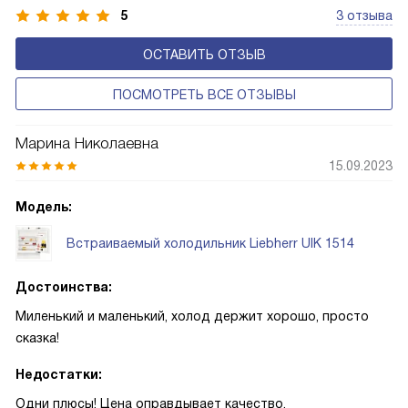
устройства обеспечивают более комфортную
5
3 отзыва
эксплуатацию и чаще всего оснащены нулевой зоной
ОСТАВИТЬ ОТЗЫВ
свежести BioFresh 0°C. Они встречаются в сериях Plus,
Prime и Peak.
ПОСМОТРЕТЬ ВСЕ ОТЗЫВЫ
Марина Николаевна
15.09.2023
Модель:
Встраиваемый холодильник Liebherr UIK 1514
Достоинства:
Миленький и маленький, холод держит хорошо, просто
сказка!
Недостатки:
Одни плюсы! Цена оправдывает качество.