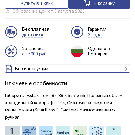
Купить в 1 клик
В корзину
Обновление цен от
8 августа 2026
Бесплатная
Гарантия
доставка
2 года
Установка
Сделано в
от 5900 руб.
Болгарии
Все инструкции
Ключевые особенности
Габариты, ВxШxГ [см]: 82-88 х 59.7 х 55, Полезный объем
холодильной камеры [л]: 104, Система охлаждения:
меньше инея (SmartFrost), Система размораживания:
ручная