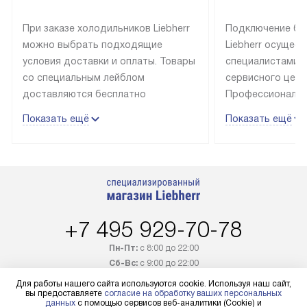
При заказе холодильников Liebherr
Подключение бы
можно выбрать подходящие
Liebherr осущес
условия доставки и оплаты. Товары
специалистами 
со специальным лейблом
сервисного цент
доставляются бесплатно
Профессиональн
в пределах Москвы и МКАД
гарантия долгой
Показать ещё
Показать ещё
до подъезда, выезд за МКАД
эксплуатации те
оплачивается дополнительно.
и Санкт-Петербу
Товар со статусом в наличии может
со специальным
быть отгружен покупателю
подключается б
в течение трех дней. Доставка
мастера за МКА
в Санкт-Петербург и другие
за дополнительн
+7 495 929-70-78
регионы осуществляется через
Стоимость допо
транспортную компанию. После
по монтажу опре
Пн-Пт:
с 8:00 до 22:00
100% предоплаты наша компания
прайсу. Профес
Сб-Вс:
с 9:00 до 22:00
бесплатно доставляет заказ
и регулярное об
Для работы нашего сайта используются cookie. Используя наш сайт,
+7 800 333-46-21
до представительства
обеспечивают д
вы предоставляете
согласие на обработку ваших персональных
данных
с помощью сервисов веб-аналитики (Cookie) и