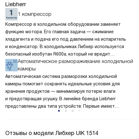
Liebherr
1 компрессор
Компрессор в холодильном оборудовании заменяет
функцию мотора. Его главная задача — сжимание
хладагента и подача его под давлением на испаритель
и конденсатор. В холодильниках Либхер используется
безопасный изобутан R600a, который не вредит
Автоматическое размораживание холодильной
окружающей среде. Компрессор перегоняет его
камеры
по охладительному контуру по принципу насоса. Чем
лучше работает «мотор» прибора, тем качественнее
Автоматическая система разморозки холодильной
и быстрее происходит охлаждение, затрачивается
камеры помогает сохранять идеальные условия для
меньше электроэнергии.
хранения продуктов — минимизируя потерю влаги
и предотвращая усушку. В линейке бренда Liebherr
представлены два типа устройств: Первые имеют
открытую заднюю стенку, на которой при высокой
влажности может образовываться конденсат — это
естественный физический процесс. Второй тип — модели
Отзывы о модели Либхер UIK 1514
с панелью, выполняющей функцию «сухой стенки». Такие