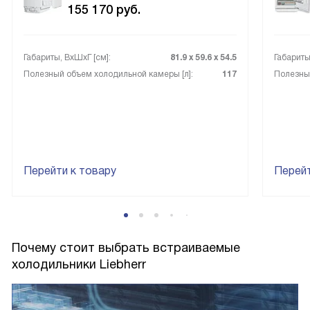
155 170
руб.
Габариты, ВxШxГ [см]:
81.9 х 59.6 х 54.5
Габариты
Полезный объем холодильной камеры [л]:
117
Полезный
Перейти к товару
Перейт
Почему стоит выбрать встраиваемые
холодильники Liebherr