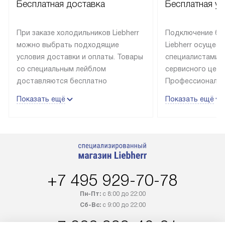
Бесплатная доставка
Бесплатная ус
При заказе холодильников Liebherr
Подключение бы
можно выбрать подходящие
Liebherr осущес
условия доставки и оплаты. Товары
специалистами 
со специальным лейблом
сервисного цент
доставляются бесплатно
Профессиональн
в пределах Москвы и МКАД
гарантия долгой
Показать ещё
Показать ещё
до подъезда, выезд за МКАД
эксплуатации те
оплачивается дополнительно.
и Санкт-Петербу
Товар со статусом в наличии может
со специальным
быть отгружен покупателю
подключается б
в течение трех дней. Доставка
мастера за МКА
в Санкт-Петербург и другие
за дополнительн
+7 495 929-70-78
регионы осуществляется через
Стоимость допо
транспортную компанию. После
по монтажу опре
Пн-Пт:
с 8:00 до 22:00
100% предоплаты наша компания
прайсу. Профес
Сб-Вс:
с 9:00 до 22:00
бесплатно доставляет заказ
и регулярное об