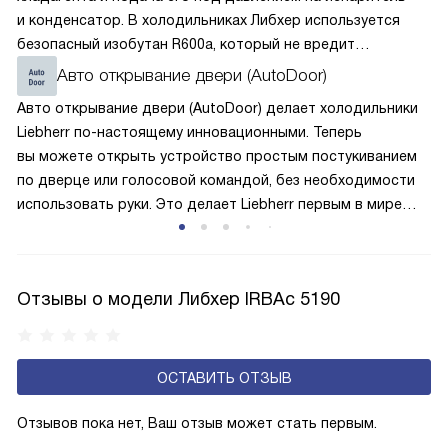
и конденсатор. В холодильниках Либхер используется
безопасный изобутан R600a, который не вредит
окружающей среде. Компрессор перегоняет его
Авто открывание двери (AutoDoor)
по охладительному контуру по принципу насоса. Чем
Авто открывание двери (AutoDoor) делает холодильники
лучше работает «мотор» прибора, тем качественнее
Liebherr по-настоящему инновационными. Теперь
и быстрее происходит охлаждение, затрачивается
вы можете открыть устройство простым постукиванием
меньше электроэнергии.
по дверце или голосовой командой, без необходимости
использовать руки. Это делает Liebherr первым в мире
холодильником, полностью автоматически
открывающимся и закрывающимся, что особенно удобно
при загруженных руках. Если же вы предпочитаете ручное
Отзывы о модели Либхер IRBAc 5190
управление, дверца также легко открывается
и закрывается в привычном режиме. Для
дополнительного контроля доступна интеграция
с мобильным приложением, с помощью которого можно
ОСТАВИТЬ ОТЗЫВ
управлять функциями даже на расстоянии.
Отзывов пока нет, Ваш отзыв может стать первым.