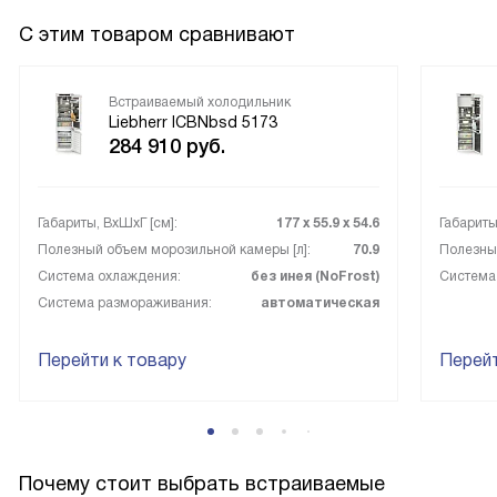
С этим товаром сравнивают
Встраиваемый холодильник
Liebherr ICBNbsd 5173
284 910
руб.
Габариты, ВxШxГ [см]:
177 х 55.9 х 54.6
Габариты
Полезный объем морозильной камеры [л]:
70.9
Полезный
Система охлаждения:
без инея (NoFrost)
Система
Система размораживания:
автоматическая
Перейти к товару
Перейт
Почему стоит выбрать встраиваемые