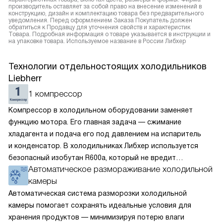
производитель оставляет за собой право на внесение изменений в
конструкцию, дизайн и комплектацию товара без предварительного
уведомления. Перед оформлением Заказа Покупатель должен
обратиться к Продавцу для уточнения свойств и характеристик
Товара. Подробная информация о товаре указывается в инструкции и
на упаковке товара. Используемое название в России Либхер
Технологии отдельностоящих холодильников
Liebherr
1 компрессор
Компрессор в холодильном оборудовании заменяет
функцию мотора. Его главная задача — сжимание
хладагента и подача его под давлением на испаритель
и конденсатор. В холодильниках Либхер используется
безопасный изобутан R600a, который не вредит
Автоматическое размораживание холодильной
окружающей среде. Компрессор перегоняет его
камеры
по охладительному контуру по принципу насоса. Чем
лучше работает «мотор» прибора, тем качественнее
Автоматическая система разморозки холодильной
и быстрее происходит охлаждение, затрачивается
камеры помогает сохранять идеальные условия для
меньше электроэнергии.
хранения продуктов — минимизируя потерю влаги