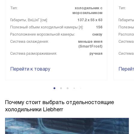
Тип:
холодильник с
Тип:
морозильником
Габариты, ВxШxГ [см]:
137.2 х 55 х 63
Габариты
Полезный объем холодильной камеры [л]:
156
Полезный
Расположение морозильной камеры:
снизу
Располо
Система охлаждения:
меньше инея
Система
(SmartFrost)
Система размораживания:
ручная
Система
Перейти к товару
Перейт
Почему стоит выбрать отдельностоящие
холодильники Liebherr