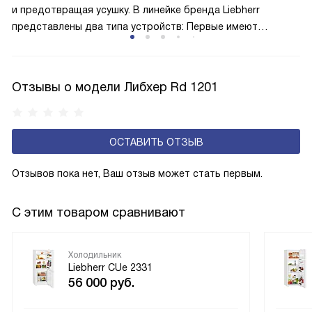
и предотвращая усушку. В линейке бренда Liebherr
представлены два типа устройств: Первые имеют
открытую заднюю стенку, на которой при высокой
влажности может образовываться конденсат — это
естественный физический процесс. Второй тип — модели
Отзывы о модели Либхер Rd 1201
с панелью, выполняющей функцию «сухой стенки». Такие
устройства обеспечивают более комфортную
эксплуатацию и чаще всего оснащены нулевой зоной
ОСТАВИТЬ ОТЗЫВ
свежести BioFresh 0°C. Они встречаются в сериях Plus,
Prime и Peak.
Отзывов пока нет, Ваш отзыв может стать первым.
С этим товаром сравнивают
Холодильник
Liebherr CUe 2331
56 000
руб.