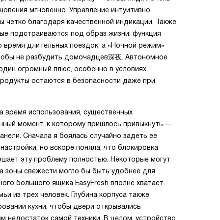
сновения мгновенно. Управление интуитивно
ы четко благодаря качественной индикации. Также
рые подстраиваются под образ жизни: функция
во время длительных поездок, а «Ночной режим»
 чтобы не разбудить домочадцев深夜. Автономное
один огромный плюс, особенно в условиях
продукты остаются в безопасности даже при
за время использования, существенных
енный момент, к которому пришлось привыкнуть —
анели. Сначала я боялась случайно задеть ее
 настройки, но вскоре поняла, что блокировка
ешает эту проблему полностью. Некоторые могут
ра зоны свежести могло бы быть удобнее для
ного большого ящика EasyFresh вполне хватает
ьи из трех человек. Глубина корпуса также
ровании кухни, чтобы двери открывались
ем недостаток самой техники. В целом, устройство