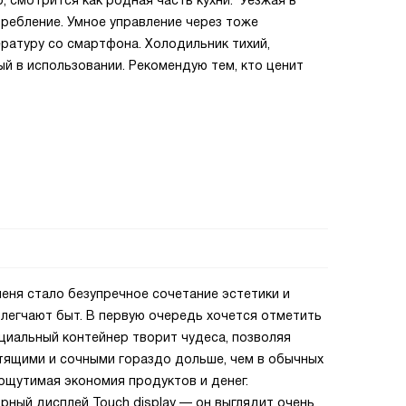
, смотрится как родная часть кухни. Уезжая в
требление. Умное управление через тоже
ратуру со смартфона. Холодильник тихий,
й в использовании. Рекомендую тем, кто ценит
еня стало безупречное сочетание эстетики и
легчают быт. В первую очередь хочется отметить
ециальный контейнер творит чудеса, позволяя
стящими и сочными гораздо дольше, чем в обычных
 ощутимая экономия продуктов и денег.
ный дисплей Touch display — он выглядит очень