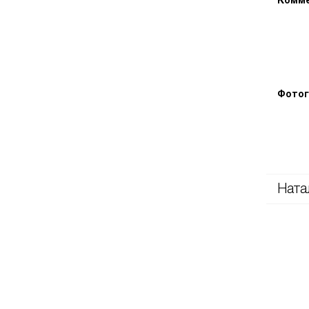
Комме
Фотог
Ната