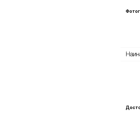
Фотог
Наин
Досто