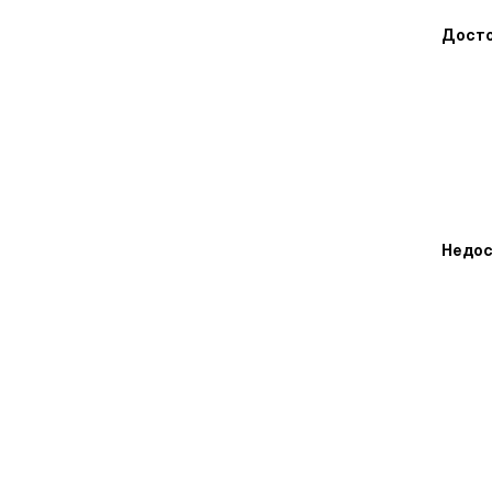
Досто
Недос