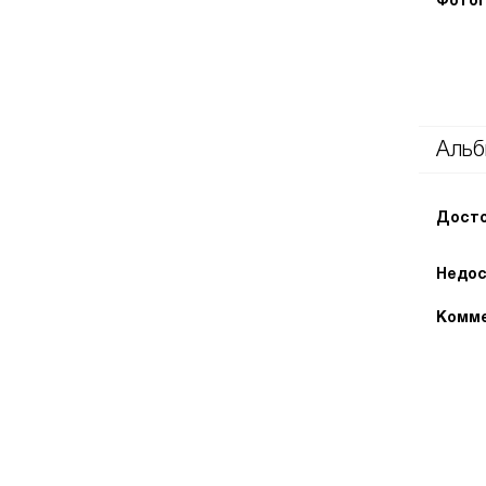
Фотог
Альб
Досто
Недос
Комме