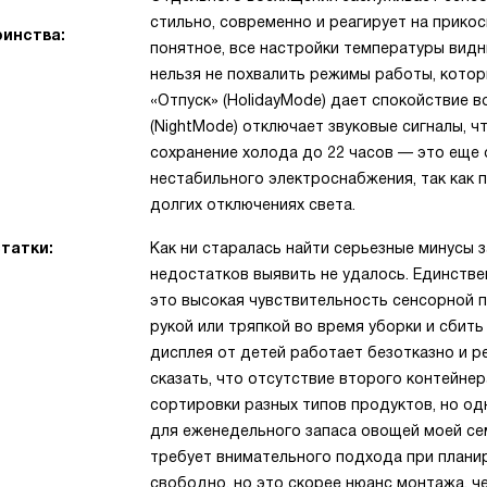
стильно, современно и реагирует на прико
инства:
понятное, все настройки температуры видн
нельзя не похвалить режимы работы, кото
«Отпуск» (HolidayMode) дает спокойствие 
(NightMode) отключает звуковые сигналы,
сохранение холода до 22 часов — это еще 
нестабильного электроснабжения, так как 
долгих отключениях света.
татки:
Как ни старалась найти серьезные минусы 
недостатков выявить не удалось. Единств
это высокая чувствительность сенсорной п
рукой или тряпкой во время уборки и сбить
дисплея от детей работает безотказно и р
сказать, что отсутствие второго контейне
сортировки разных типов продуктов, но од
для еженедельного запаса овощей моей сем
требует внимательного подхода при плани
свободно, но это скорее нюанс монтажа, ч