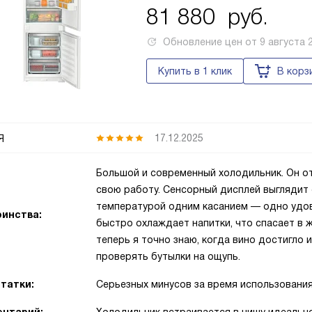
81 880
руб.
Обновление цен от
9 августа 
Купить в 1 клик
В корз
я
17.12.2025
Большой и современный холодильник. Он от
свою работу. Сенсорный дисплей выглядит 
температурой одним касанием — одно удов
инства:
быстро охлаждает напитки, что спасает в ж
теперь я точно знаю, когда вино достигло
проверять бутылки на ощупь.
татки:
Серьезных минусов за время использования 