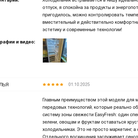
нтарий:
Холодильник встраивается в нишу идеально
отпуск, я спокойна за продукты и энергопо
пригодилось, можно контролировать темпе
вместительный и действительно комфортны
эстетику и современные технологии!
рафии и видео:
лья
01.10.2025
Главным преимуществом этой модели для м
передовых технологий, которые реально об
систему зоны свежести EasyFresh: один сп
зелени, овощам и фруктам оставаться хру
холодильниках. Это не просто маркетинг, а
Отдельного восхищения заслуживает сенсор