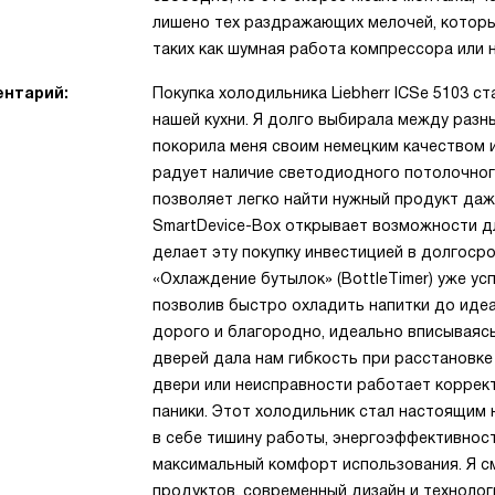
лишено тех раздражающих мелочей, которы
таких как шумная работа компрессора или 
нтарий:
Покупка холодильника Liebherr ICSe 5103 с
нашей кухни. Я долго выбирала между разн
покорила меня своим немецким качеством 
радует наличие светодиодного потолочног
позволяет легко найти нужный продукт даже
SmartDevice-Box открывает возможности д
делает эту покупку инвестицией в долгоср
«Охлаждение бутылок» (BottleTimer) уже ус
позволив быстро охладить напитки до идеа
дорого и благородно, идеально вписываяс
дверей дала нам гибкость при расстановке
двери или неисправности работает коррект
паники. Этот холодильник стал настоящим
в себе тишину работы, энергоэффективность
максимальный комфорт использования. Я см
продуктов, современный дизайн и технолог