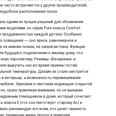
е часто встречаются у других производителей,
неудобное расположение полок.
тала одним из лучших решений для обновления
ыми моделями, но серия Pure класса Comfort
и продуманностью каждой детали. Особенно
о освещения — оно яркое, равномерное и
 на нижних полках, не напрягая глаза. Функция
ля будущего подключения к умному дому, что
очную перспективу. Режимы «Вечеринка» и
пели выручить нас во время приема гостей,
льной температуры. Дизайн из стали смотрится
ь в интерьер, а возможность перевешивания
 мебели. Звуковая и световая индикация открытой
но, сразу привлекая внимание, но не вызывая
 надежным помощником в доме, который сочетает
 класса E (что соответствует старому А+) и
ело рекомендую его всем, кто ценит свежесть
ии, делающие жизнь проще и приятнее.