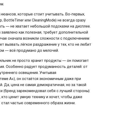
ем.
 нюансов, которые стоит учитывать. Во-первых,
 BottleTimer или CleaningMode) не всегда сразу
ать — не хватает небольшой подсказки на дисплее.
и заявлено как полезная, требует дополнительной
лучае сначала возникли сложности с подключением
ет вызвать лёгкое раздражение у тех, кто не любит
ном — всё продумано до мелочей.
ильник не просто хранит продукты — он помогает
мя. Особенно радует продуманность деталей: от
утреннего освещения. Учитывая
стеме A+), он остаётся экономичным даже при
. Да, цена не самая демократичная, но за такой
и (бренд зарекомендовал себя с лучшей стороны)
 кто ценит умную технику и хочет, чтобы даже
, стал частью современного образа жизни.