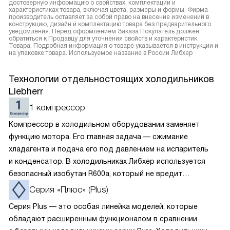
достоверную информацию о свойствах, комплектации и
характеристиках товара, включая цвета, размеры и формы. Фирма-
производитель оставляет за собой право на внесение изменений в
конструкцию, дизайн и комплектацию товара без предварительного
уведомления. Перед оформлением Заказа Покупатель должен
обратиться к Продавцу для уточнения свойств и характеристик
Товара. Подробная информация о товаре указывается в инструкции и
на упаковке товара. Используемое название в России Либхер
Технологии отдельностоящих холодильников
Liebherr
1 компрессор
Компрессор в холодильном оборудовании заменяет
функцию мотора. Его главная задача — сжимание
хладагента и подача его под давлением на испаритель
и конденсатор. В холодильниках Либхер используется
безопасный изобутан R600a, который не вредит
окружающей среде. Компрессор перегоняет его
Cерия «Плюс» (Plus)
по охладительному контуру по принципу насоса. Чем
Серия Plus — это особая линейка моделей, которые
лучше работает «мотор» прибора, тем качественнее
обладают расширенным функционалом в сравнении
и быстрее происходит охлаждение, затрачивается