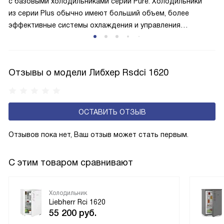
с базовыми холодильниками серии Pure. Холодильники
меньше электроэнергии.
из серии Plus обычно имеют больший объем, более
эффективные системы охлаждения и управления
температурой, а также дополнительные функции, такие
как умная организация системы хранения с регулируемыми
полками VarioPlus, мягкий доводчик, улучшенная зона
Отзывы о модели Либхер Rsdci 1620
свежести. Бытовая техника из этой линейки отличается
оптимальным соотношением цены и качества,
привлекательным внешним видом, расширенными
возможностями и высокой функциональностью.
ОСТАВИТЬ ОТЗЫВ
Отзывов пока нет, Ваш отзыв может стать первым.
С этим товаром сравнивают
Холодильник
Liebherr Rci 1620
55 200
руб.