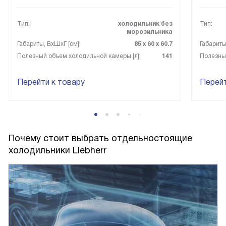
Тип:
холодильник без
Тип:
морозильника
Габариты, ВxШxГ [см]:
85 х 60 х 60.7
Габариты
Полезный объем холодильной камеры [л]:
141
Полезный
Перейти к товару
Перейт
Почему стоит выбрать отдельностоящие
холодильники Liebherr