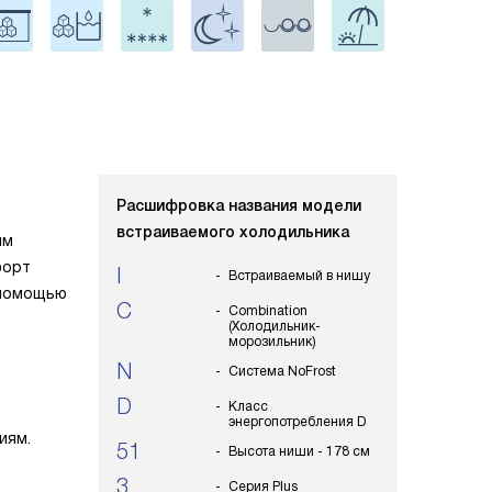
Расшифровка названия модели
встраиваемого холодильника
ым
форт
I
Встраиваемый в нишу
 помощью
C
Combination
(Холодильник-
морозильник)
N
Система NoFrost
D
Класс
энергопотребления D
иям.
51
Высота ниши - 178 см
3
Серия Plus