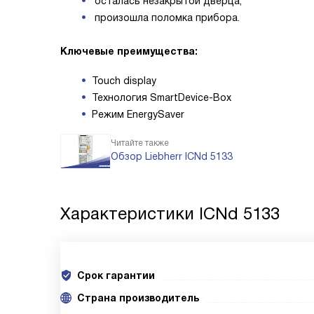
осталась незакрытой дверца;
произошла поломка прибора.
Ключевые преимущества:
Touch display
Технология SmartDevice-Box
Режим EnergySaver
Читайте также
Обзор Liebherr ICNd 5133
Характеристики
ICNd 5133
Срок гарантии
Cтрана производитель