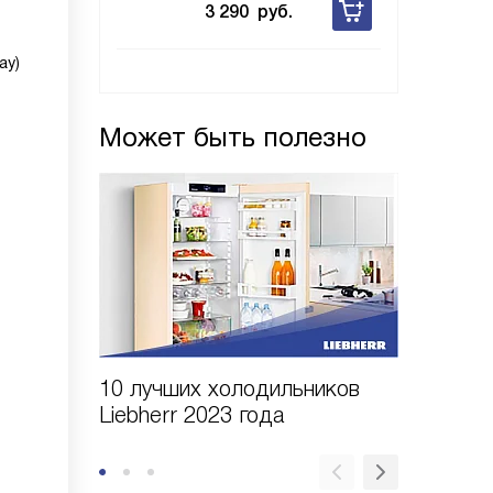
3 290
руб.
ay)
Может быть полезно
10 лучших холодильников
10 шаго
Liebherr 2023 года
холодил