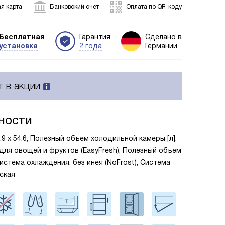
я карта
Банковский счет
Оплата по QR-коду
Бесплатная
Гарантия
Сделано в
установка
2 года
Германии
т в акции
ности
5.9 х 54.6, Полезный объем холодильной камеры [л]:
 для овощей и фруктов (EasyFresh), Полезный объем
Система охлаждения: без инея (NoFrost), Система
ская