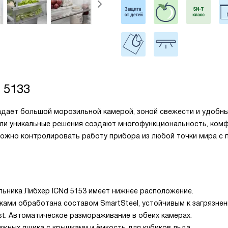
 5133
ладает большой морозильной камерой, зоной свежести и удобн
ли уникальные решения создают многофункциональность, ком
. Можно контролировать работу прибора из любой точки мира с
ьника Либхер ICNd 5153 имеет нижнее расположение.
уками обработана составом SmartSteel, устойчивым к загрязнен
. Автоматическое размораживание в обеих камерах.
жных ящика с крышками и ёмкость для кубиков льда.