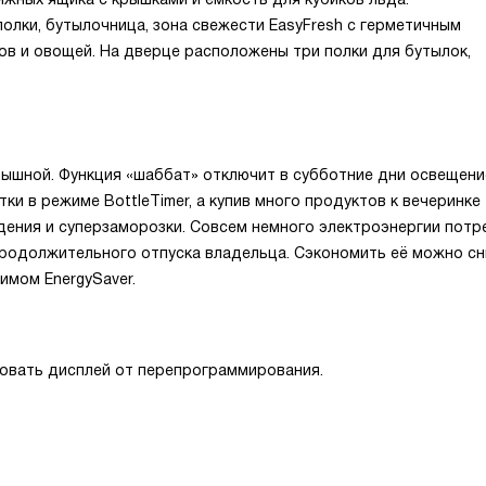
олки, бутылочница, зона свежести EasyFresh с герметичным
ов и овощей. На дверце расположены три полки для бутылок,
ышной. Функция «шаббат» отключит в субботние дни освещени
и в режиме BottleTimer, а купив много продуктов к вечеринке
дения и суперзаморозки. Совсем немного электроэнергии потр
 продолжительного отпуска владельца. Сэкономить её можно сн
имом EnergySaver.
ровать дисплей от перепрограммирования.