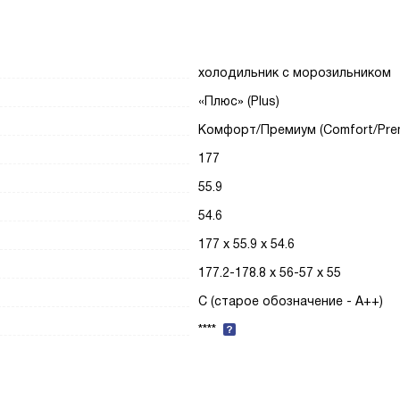
холодильник с морозильником
«Плюс» (Plus)
Комфорт/Премиум (Comfort/Pre
177
55.9
54.6
177 х 55.9 х 54.6
177.2-178.8 х 56-57 х 55
C (старое обозначение - A++)
****