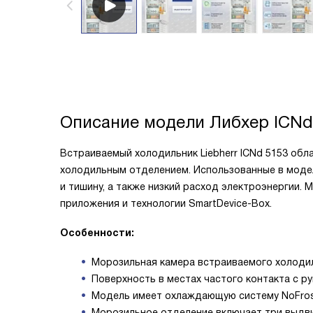
Описание модели
Либхер ICNd
Встраиваемый холодильник Liebherr ICNd 5153 об
холодильным отделением. Использованные в моде
и тишину, а также низкий расход электроэнергии
приложения и технологии SmartDevice-Box.
Особенности:
Морозильная камера встраиваемого холодил
Поверхность в местах частого контакта с р
Модель имеет охлаждающую систему NoFrost
Морозильное отделение включает три выдви