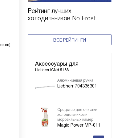
Рейтинг лучших
холодильников No Frost
Liebherr по цене и качеству в
2025 году
ВСЕ РЕЙТИНГИ
mium)
Аксессуары для
Liebherr ICNd 5133
Алюминиевая ручка
Liebherr 704336301
Средство для очистки
холодильников и
морозильных камер
Magic Power MP-011