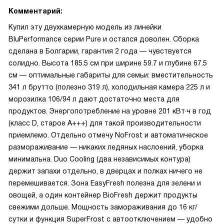
Комментарий:
Купил эту двухкамерную модель из линейки
BluPerformance серии Pure и остался доволен. Сборка
сделана в Болгарии, гарантия 2 года — чувствуется
солидно. Высота 185.5 см при ширине 59.7 и глубине 67.5
см — оптимальные габариты для семьи: вместительность
341 л брутто (полезно 319 л), холодильная камера 225 л и
морозилка 106/94 л дают достаточно места для
продуктов. Энергопотребление на уровне 201 кВт·ч в год
(класс D, старое A+++) для такой производительности
приемлемо. Отдельно отмечу NoFrost и автоматическое
размораживание — никаких ледяных наслоений, уборка
минимальна. Duo Cooling (два независимых контура)
держит запахи отдельно, в дверцах и полках ничего не
перемешивается. Зона EasyFresh полезна для зелени и
овощей, а один контейнер BioFresh держит продукты
свежими дольше. Мощность замораживания до 16 кг/
сутки и функция SuperFrost с автоотключением — удобно