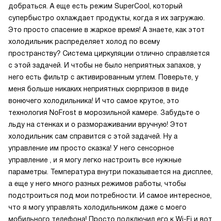
добраться. А еще есть режим SuperCool, который
супербыстро охлаждает продукты, когда я их загружаю.
Это просто спасение в жаркое время! А знаете, как этот
холодильник распределяет холод по всему
пространству? Система циркуляции отлично справляется
с этой задачей. И чтобы не было неприятных запахов, у
него есть фильтр с активированным углем. Поверьте, у
меня больше никаких неприятных сюрпризов в виде
вонючего холодильника! И что самое крутое, это
технология NoFrost в морозильной камере. Забудьте о
льду на стенках и о размораживании вручную! Этот
холодильник сам справится с этой задачей. Ну а
управление им просто сказка! У него сенсорное
управление , и я могу легко настроить все нужные
параметры. Температура внутри показывается на дисплее,
а еще у него много разных режимов работы, чтобы
подстроиться под мои потребности. И самое интересное,
что я могу управлять холодильником даже с моего
мобильного телефона! Просто подключил его к Wi-Fi и вот