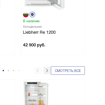
В наличии
В нали
Холодильник
Холоди
Liebherr Re 1200
Liebh
42 900
руб.
43 02
СМОТРЕТЬ ВСЕ