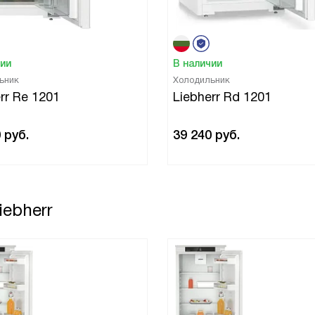
чии
В наличии
ьник
Холодильник
rr Re 1201
Liebherr Rd 1201
0
руб.
39 240
руб.
ebherr