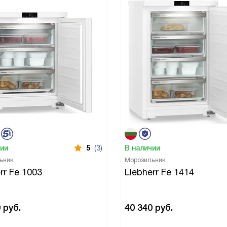
чии
5
(3)
В наличии
ьник
Морозильник
rr Fe 1003
Liebherr Fe 1414
0
руб.
40 340
руб.