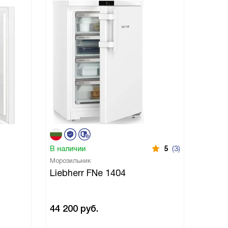
В наличии
5
(3)
В нали
Морозильник
Морози
Liebherr FNe 1404
Liebh
44 200
руб.
50 54