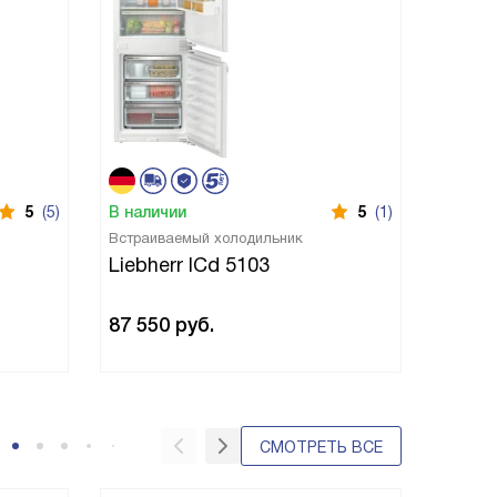
5
(5)
В наличии
5
(1)
В нали
Встраиваемый холодильник
Встраи
Liebherr ICd 5103
Liebh
87 550
руб.
88 34
СМОТРЕТЬ ВСЕ