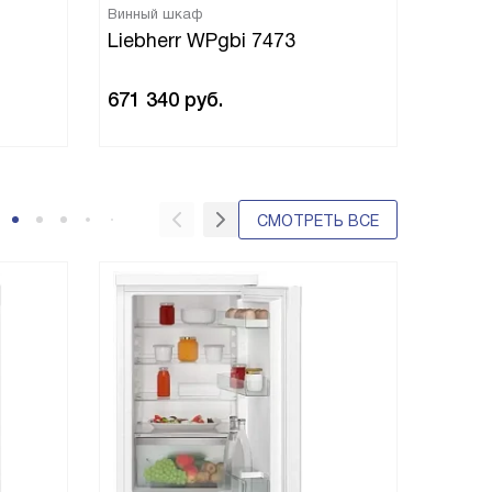
Винный шкаф
Холоди
Liebherr WPgbi 7473
Liebh
671 340
руб.
38 99
СМОТРЕТЬ ВСЕ