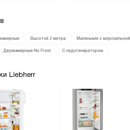
в
хкамерные
Высотой 2 метра
Маленькие с морозильной
Двухкамерные No Frost
С ледогенератором
и Liebherr