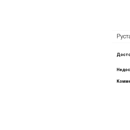
Руст
Досто
Недос
Комме