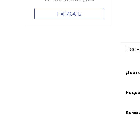
с 08:00 до 17:00 по будням
НАПИСАТЬ
Леон
Досто
Недос
Комме