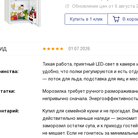
Обновление цен от
6 августа 
Купить в 1 клик
В корз
ид
01.07.2026
Тихая работа, приятный LED‑свет в камере 
инства:
удобно, что полки регулируются и есть отд
— лоток для льда, подставка для яиц и ме
татки:
Морозилка требует ручного размораживания
непривычно сначала. Энергоэффективность
нтарий:
Купил для семейной кухни и не прогадал. В
действительно меньше наледи — экономит 
заморозил остатки супа, и к приходу госте
не мешает. Если не гонитесь за минимальны