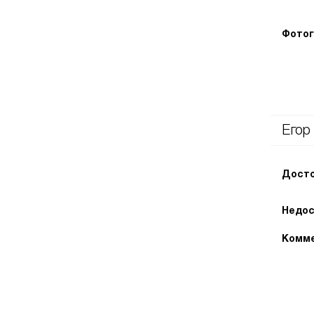
Фотог
Егор
Досто
Недос
Комме