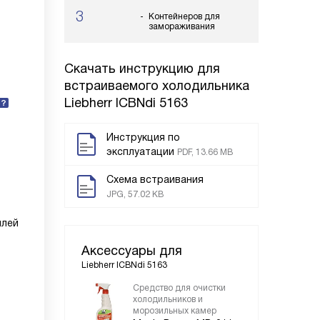
3
Контейнеров для
замораживания
Скачать инструкцию для
встраиваемого холодильника
Liebherr ICBNdi 5163
Инструкция по
эксплуатации
PDF, 13.66 MB
Схема встраивания
JPG, 57.02 KB
плей
Аксессуары для
Liebherr ICBNdi 5163
Средство для очистки
холодильников и
морозильных камер