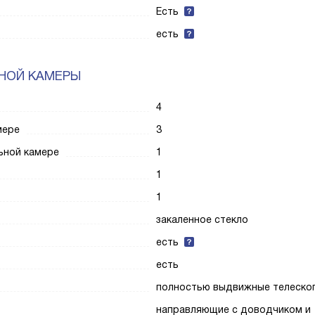
Есть
есть
НОЙ КАМЕРЫ
4
мере
3
ьной камере
1
1
1
закаленное стекло
есть
есть
полностью выдвижные телеско
направляющие с доводчиком и