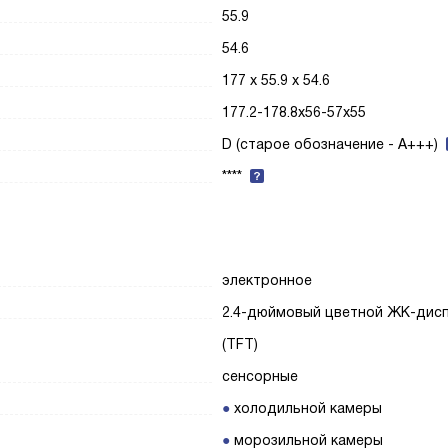
55.9
54.6
177 х 55.9 х 54.6
177.2-178.8х56-57х55
D (старое обозначение - A+++)
****
электронное
2.4-дюймовый цветной ЖК-дис
(TFT)
сенсорные
холодильной камеры
морозильной камеры