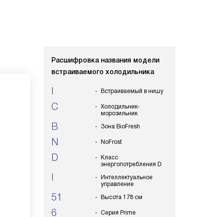
Расшифровка названия модели
встраиваемого холодильника
I
Встраиваемый в нишу
C
Холодильник-
морозильник
B
Зона BioFresh
N
NoFrost
D
Класс
энергопотребления D
I
Интеллектуальное
управление
51
Высота 178 см
6
Серия Prime