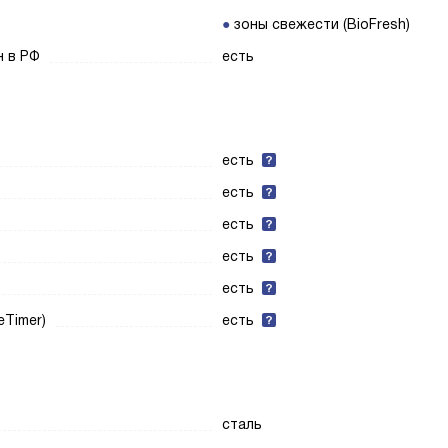
зоны свежести (BioFresh)
н в РФ
есть
есть
есть
есть
есть
есть
eTimer)
есть
сталь