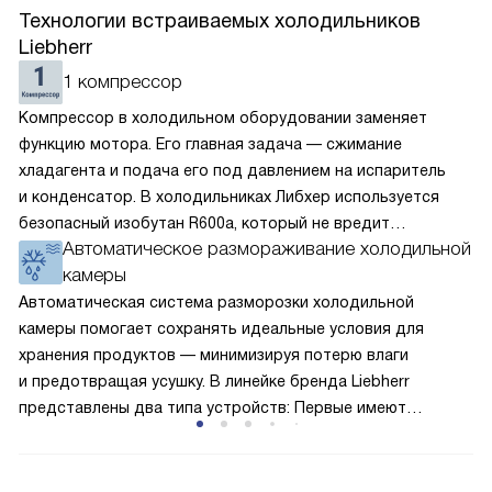
Технологии встраиваемых холодильников
Liebherr
1 компрессор
Компрессор в холодильном оборудовании заменяет
функцию мотора. Его главная задача — сжимание
хладагента и подача его под давлением на испаритель
и конденсатор. В холодильниках Либхер используется
безопасный изобутан R600a, который не вредит
Автоматическое размораживание холодильной
окружающей среде. Компрессор перегоняет его
камеры
по охладительному контуру по принципу насоса. Чем
лучше работает «мотор» прибора, тем качественнее
Автоматическая система разморозки холодильной
и быстрее происходит охлаждение, затрачивается
камеры помогает сохранять идеальные условия для
меньше электроэнергии.
хранения продуктов — минимизируя потерю влаги
и предотвращая усушку. В линейке бренда Liebherr
представлены два типа устройств: Первые имеют
открытую заднюю стенку, на которой при высокой
влажности может образовываться конденсат — это
естественный физический процесс. Второй тип — модели