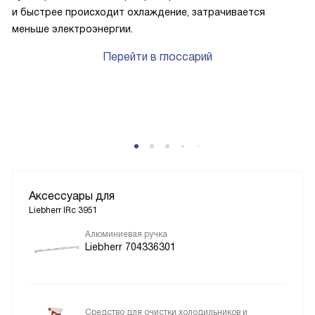
и быстрее происходит охлаждение, затрачивается
меньше электроэнергии.
Перейти в глоссарий
P
Аксессуары для
Liebherr IRc 3951
Алюминиевая ручка
Liebherr 704336301
Средство для очистки холодильников и