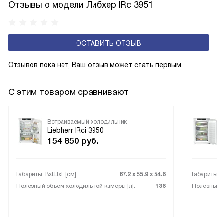
Отзывы о модели Либхер IRc 3951
с панелью, выполняющей функцию «сухой стенки». Такие
устройства обеспечивают более комфортную
эксплуатацию и чаще всего оснащены нулевой зоной
ОСТАВИТЬ ОТЗЫВ
свежести BioFresh 0°C. Они встречаются в сериях Plus,
Prime и Peak.
Отзывов пока нет, Ваш отзыв может стать первым.
С этим товаром сравнивают
Встраиваемый холодильник
Liebherr IRci 3950
154 850
руб.
Габариты, ВxШxГ [см]:
87.2 х 55.9 х 54.6
Габариты
Полезный объем холодильной камеры [л]:
136
Полезный