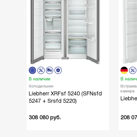
В наличии
В нали
Холодильник
Встраив
камера
Liebherr XRFsf 5240 (SFNsfd
Liebhe
5247 + Srsfd 5220)
308 080
руб.
208 0