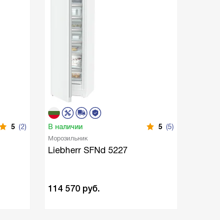
5
(2)
В наличии
5
(5)
В нали
Морозильник
Встраи
камера
Liebherr SFNd 5227
Liebh
114 570
руб.
123 6