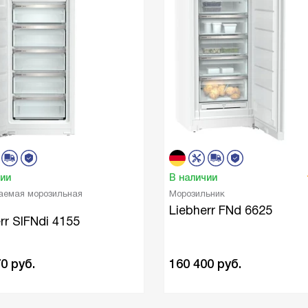
чии
В наличии
аемая морозильная
Морозильник
Liebherr FNd 6625
rr SIFNdi 4155
70
руб.
160 400
руб.