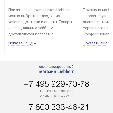
При заказе холодильников Liebherr
Подключение бы
можно выбрать подходящие
Liebherr осущес
условия доставки и оплаты. Товары
специалистами 
со специальным лейблом
сервисного цент
доставляются бесплатно
Профессиональн
в пределах Москвы и МКАД
гарантия долгой
Показать ещё
Показать ещё
до подъезда, выезд за МКАД
эксплуатации те
оплачивается дополнительно.
и Санкт-Петербу
Товар со статусом в наличии может
со специальным
быть отгружен покупателю
подключается б
в течение трех дней. Доставка
мастера за МКА
в Санкт-Петербург и другие
за дополнительн
+7 495 929-70-78
регионы осуществляется через
Стоимость допо
транспортную компанию. После
по монтажу опре
Пн-Пт:
с 8:00 до 22:00
100% предоплаты наша компания
прайсу. Профес
Сб-Вс:
с 9:00 до 22:00
бесплатно доставляет заказ
и регулярное об
+7 800 333-46-21
до представительства
обеспечивают д
транспортной компании в городе
и эффективное 