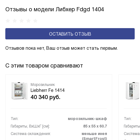
отсека позволяет сэкономить время и энергию, ведь вам
Отзывы о модели Либхер Fdgd 1404
не придется тратить свои силы на то, чтобы расфасовать
продукты из большой упаковки по маленьким пакетам или
разрезать на части, чтобы они поместились в камере.
ОСТАВИТЬ ОТЗЫВ
Достаточно просто воспользоваться этим отделением.
Отзывов пока нет, Ваш отзыв может стать первым.
С этим товаром сравнивают
Морозильник
Liebherr Fe 1414
40 340
руб.
Тип:
морозильник-шкаф
Тип:
Габариты, ВxШxГ [см]:
85 х 55 х 60.7
Габариты
Система охлаждения:
меньше инея
Система
(SmartFrost)