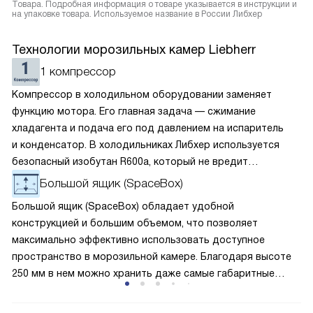
Товара. Подробная информация о товаре указывается в инструкции и
на упаковке товара. Используемое название в России Либхер
Технологии морозильных камер Liebherr
1 компрессор
Компрессор в холодильном оборудовании заменяет
функцию мотора. Его главная задача — сжимание
хладагента и подача его под давлением на испаритель
и конденсатор. В холодильниках Либхер используется
безопасный изобутан R600a, который не вредит
окружающей среде. Компрессор перегоняет его
Большой ящик (SpaceBox)
по охладительному контуру по принципу насоса. Чем
Большой ящик (SpaceBox) обладает удобной
лучше работает «мотор» прибора, тем качественнее
конструкцией и большим объемом, что позволяет
и быстрее происходит охлаждение, затрачивается
максимально эффективно использовать доступное
меньше электроэнергии.
пространство в морозильной камере. Благодаря высоте
250 мм в нем можно хранить даже самые габаритные
продукты, которые обычно довольно сложно разместить
в стандартных отделениях морозилки. Наличие этого