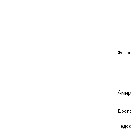
Фотог
Ами
Досто
Недос