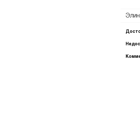
Элин
Досто
Недос
Комме