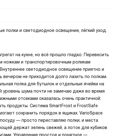
ые полки и светодиодное освещение, лёгкий уход.
грегат на кухне, но всё прошло гладко. Перевесить
ым ножкам и транспортировочным роликам
. Внутреннее светодиодное освещение приятно и
 вечером не приходится долго лазить по полкам.
альная полка для бутылок и отдельные ячейки на
й уровень шума почти не замечаю даже во время
вижными отсеками оказалась очень практичной:
ть продукты. Система SmartFrost и FrostSafe
огают сохранить порядок в ящиках. VarioSpace
 посуду — просто переставляю полки, и места
ощей держат зелень свежей, а лоток для кубиков
угами. Управление простое и понятное —