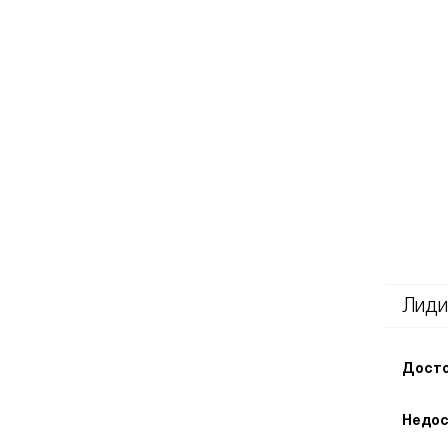
Лиди
Досто
Недос