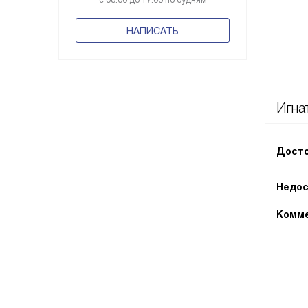
с 08:00 до 17:00 по будням
НАПИСАТЬ
Игна
Досто
Недос
Комме