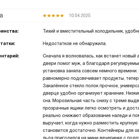
а
10.04.2025
инства:
Тихий и вместительный холодильник, удобн
татки:
Недостатков не обнаружила.
нтарий:
Сначала я волновалась, как встанет новый а
двери помог муж, а благодаря регулируем
установка заняла совсем немного времени
равномерно подсвечивает продукты, теперь
Закалённое стекло полок прочное, универс
дверце удобно организуют хранение. Низки
сна. Морозильная часть снизу с тремя выд
прозрачные ящики легко осмотреть и доста
реально снижают образование наледи и пом
выручает, когда нужно разместить крупную
становится достаточно. Контейнеры для ов
льда пригодился на мини-вечеринке с подр