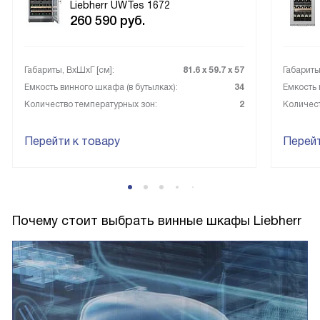
Liebherr UWTes 1672
260 590
руб.
Габариты, ВxШxГ [см]:
81.6 х 59.7 х 57
Габариты
Емкость винного шкафа (в бутылках):
34
Емкость 
Количество температурных зон:
2
Количест
Перейти к товару
Перейт
Почему стоит выбрать винные шкафы Liebherr