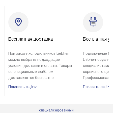
Бесплатная доставка
Бесплатная ус
При заказе холодильников Liebherr
Подключение бы
можно выбрать подходящие
Liebherr осущес
условия доставки и оплаты. Товары
специалистами 
со специальным лейблом
сервисного цент
доставляются бесплатно
Профессиональн
в пределах Москвы и МКАД
гарантия долгой
Показать ещё
Показать ещё
до подъезда, выезд за МКАД
эксплуатации те
оплачивается дополнительно.
и Санкт-Петербу
Товар со статусом в наличии может
со специальным
быть отгружен покупателю
подключается б