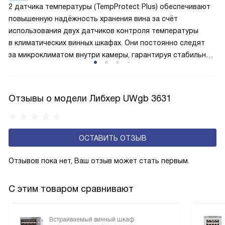
2 датчика температуры (TempProtect Plus) обеспечивают
лучше работает «мотор» прибора, тем качественнее
повышенную надёжность хранения вина за счёт
и быстрее происходит охлаждение, затрачивается
использования двух датчиков контроля температуры
меньше электроэнергии.
в климатических винных шкафах. Они постоянно следят
за микроклиматом внутри камеры, гарантируя стабильные
условия для выдержки напитков. При обнаружении
значительного отклонения температуры от заданной
нормы один из датчиков немедленно отправляет сигнал
Отзывы о модели Либхер UWgb 3631
тревоги , позволяя оперативно принять меры. Такая
система обеспечивает не просто комфортное хранение,
а двойную защиту ценного содержимого.
ОСТАВИТЬ ОТЗЫВ
Отзывов пока нет, Ваш отзыв может стать первым.
С этим товаром сравнивают
Встраиваемый винный шкаф