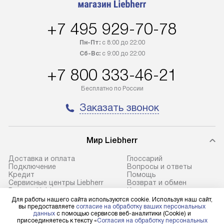
в течение трех дней. Доставка
мастера за МКА
в Санкт-Петербург и другие
за дополнительн
+7 495 929-70-78
регионы осуществляется через
Стоимость допо
транспортную компанию. После
по монтажу опре
Пн-Пт:
с 8:00 до 22:00
100% предоплаты наша компания
прайсу. Профес
Сб-Вс:
с 9:00 до 22:00
бесплатно доставляет заказ
и регулярное об
+7 800 333-46-21
до представительства
обеспечивают д
транспортной компании в городе
и эффективное 
Бесплатно по России
Москва. Пожалуйста, уточняйте
техники, предо
Заказать звонок
условия доставки у менеджера при
возможные ошибк
оформлении заказа.
Готовые коммун
Мир Liebherr
В оговоренный день служба
предполагают н
доставки доставит упакованный
установленной р
Доставка и оплата
Глоссарий
прибор до подъезда. Если
холодильников с
Подключение
Вопросы и ответы
Кредит
Помощь
требуется переместить прибор
требующим под
Сервисные центры Liebherr
Возврат и обмен
до двери квартиры или до места
к водопроводу, 
Ремонт Liebherr
Контакты
Cтатьи
Сайты-партнеры
Для работы нашего сайта используются cookie. Используя наш сайт,
установки, пожалуйста,
наличие крана. 
вы предоставляете
согласие на обработку ваших персональных
предварительно уточните это
установка включ
данных
с помощью сервисов веб-аналитики (Cookie) и
присоединяетесь к тексту «
Согласия на обработку персональных