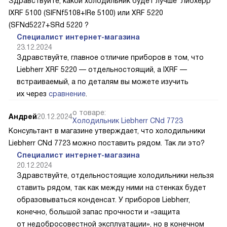
Здравствуйте, какой холодильник будет лучше Либхерр
IXRF 5100 (SIFNf5108+IRe 5100) или XRF 5220
(SFNd5227+SRd 5220 ?
Специалист интернет-магазина
23.12.2024
Здравствуйте, главное отличие приборов в том, что
Liebherr XRF 5220 — отдельностоящий, а IXRF —
встраиваемый, а по деталям вы можете изучить
их через
сравнение
.
о товаре:
Андрей
20.12.2024
Холодильник Liebherr CNd 7723
Консультант в магазине утверждает, что холодильники
Liebherr CNd 7723 можно поставить рядом. Так ли это?
Специалист интернет-магазина
20.12.2024
Здравствуйте, отдельностоящие холодильники нельзя
ставить рядом, так как между ними на стенках будет
образовываться конденсат. У приборов Liebherr,
конечно, большой запас прочности и «защита
от недобросовестной эксплуатации», но в конечном