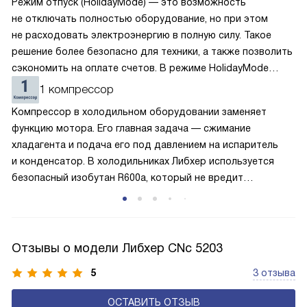
Режим отпуск (HolidayMode) — это возможность
не отключать полностью оборудование, но при этом
не расходовать электроэнергию в полную силу. Такое
решение более безопасно для техники, а также позволить
сэкономить на оплате счетов. В режиме HolidayMode
вентилятор и суперохлаждение не работают, а в камере
1 компрессор
устанавливается температура в районе +15 градусов. Это
Компрессор в холодильном оборудовании заменяет
позволяет сохранить продукты на определённое время
функцию мотора. Его главная задача — сжимание
и избежать появление неприятных запахов.
хладагента и подача его под давлением на испаритель
и конденсатор. В холодильниках Либхер используется
безопасный изобутан R600a, который не вредит
окружающей среде. Компрессор перегоняет его
по охладительному контуру по принципу насоса. Чем
лучше работает «мотор» прибора, тем качественнее
и быстрее происходит охлаждение, затрачивается
Отзывы о модели Либхер CNc 5203
меньше электроэнергии.
5
3 отзыва
ОСТАВИТЬ ОТЗЫВ