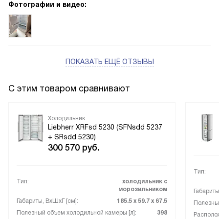
удобных ящика.
Фотографии и видео:
ПОКАЗАТЬ ЕЩЁ ОТЗЫВЫ
С этим товаром сравнивают
Холодильник
Liebherr XRFsd 5230 (SFNsdd 5237
+ SRsdd 5230)
300 570
руб.
Тип:
Тип:
холодильник с
морозильником
Габариты
Габариты, ВxШxГ [см]:
185.5 х 59.7 х 67.5
Полезный
Полезный объем холодильной камеры [л]:
398
Располо