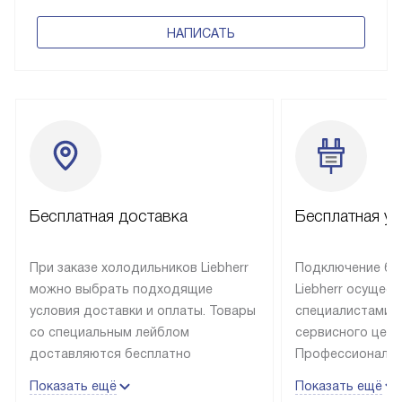
НАПИСАТЬ
Бесплатная доставка
Бесплатная ус
При заказе холодильников Liebherr
Подключение бы
можно выбрать подходящие
Liebherr осущес
условия доставки и оплаты. Товары
специалистами 
со специальным лейблом
сервисного цент
доставляются бесплатно
Профессиональн
в пределах Москвы и МКАД
гарантия долгой
Показать ещё
Показать ещё
до подъезда, выезд за МКАД
эксплуатации те