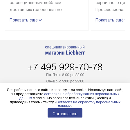
со специальным лейблом
сервисного цент
доставляются бесплатно
Профессиональн
в пределах Москвы и МКАД
гарантия долгой
Показать ещё
Показать ещё
до подъезда, выезд за МКАД
эксплуатации те
оплачивается дополнительно.
и Санкт-Петербу
Товар со статусом в наличии может
со специальным
быть отгружен покупателю
подключается б
в течение трех дней. Доставка
мастера за МКА
в Санкт-Петербург и другие
за дополнительн
+7 495 929-70-78
регионы осуществляется через
Стоимость допо
транспортную компанию. После
по монтажу опре
Пн-Пт:
с 8:00 до 22:00
100% предоплаты наша компания
прайсу. Профес
Сб-Вс:
с 9:00 до 22:00
бесплатно доставляет заказ
и регулярное об
Для работы нашего сайта используются cookie. Используя наш сайт,
+7 800 333-46-21
до представительства
обеспечивают д
вы предоставляете
согласие на обработку ваших персональных
данных
с помощью сервисов веб-аналитики (Cookie) и
транспортной компании в городе
и эффективное 
Бесплатно по России
присоединяетесь к тексту «
Согласия на обработку персональных
данных
»
Москва. Пожалуйста, уточняйте
техники, предо
Заказать звонок
Соглашаюсь
условия доставки у менеджера при
возможные ошибк
оформлении заказа.
Готовые коммун