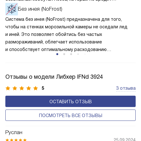
окружающей среде. Компрессор перегоняет его
Без инея (NoFrost)
по охладительному контуру по принципу насоса. Чем
Система без инея (NoFrost) предназначена для того,
лучше работает «мотор» прибора, тем качественнее
чтобы на стенках морозильной камеры не оседали лед
и быстрее происходит охлаждение, затрачивается
и иней. Это позволяет обойтись без частых
меньше электроэнергии.
размораживаний, облегчает использование
и способствует оптимальному расходованию
электроэнергии, которая не тратится на поддержание
ледяной «шубы» на охлаждающих элементах. Технология
основана на циркуляции холодного воздуха внутри
Отзывы о модели Либхер IFNd 3924
камеры.
5
3 отзыва
ОСТАВИТЬ ОТЗЫВ
ПОСМОТРЕТЬ ВСЕ ОТЗЫВЫ
Руслан
25.09.2024