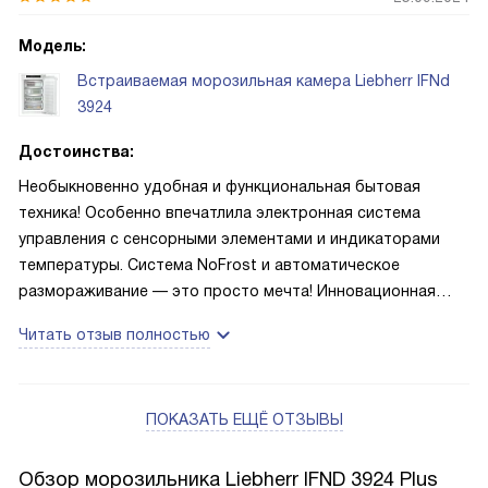
Модель:
Встраиваемая морозильная камера Liebherr IFNd
3924
Достоинства:
Необыкновенно удобная и функциональная бытовая
техника! Особенно впечатлила электронная система
управления с сенсорными элементами и индикаторами
температуры. Система NoFrost и автоматическое
размораживание — это просто мечта! Инновационная
технология SmartDevice-Box — просто восторг!
Читать отзыв полностью
Светодиодное освещение внутри камеры и множество
умных функций, таких как EnergySaver, PartyMode
и SuperFrost, делают использование этого устройства
ПОКАЗАТЬ ЕЩЁ ОТЗЫВЫ
настоящим удовольствием!
Обзор морозильника Liebherr IFND 3924 Plus