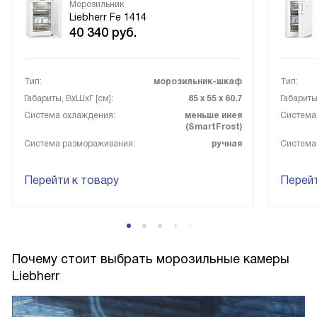
Морозильник
Liebherr Fe 1414
40 340
руб.
Тип:
морозильник-шкаф
Тип:
Габариты, ВxШxГ [см]:
85 х 55 х 60.7
Габариты
Система охлаждения:
меньше инея
Система
(SmartFrost)
Система размораживания:
ручная
Система
Перейти к товару
Перейт
Почему стоит выбрать морозильные камеры
Liebherr