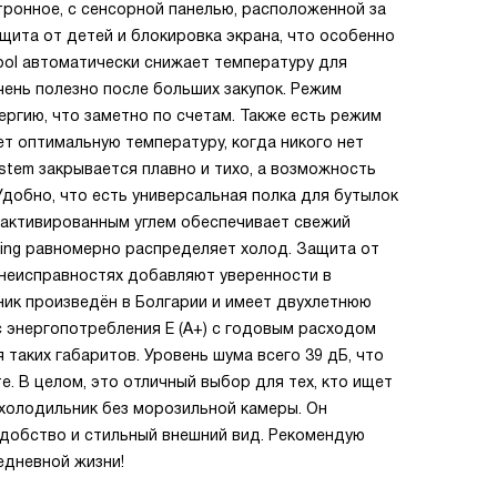
тронное, с сенсорной панелью, расположенной за
ащита от детей и блокировка экрана, что особенно
ool автоматически снижает температуру для
ень полезно после больших закупок. Режим
ергию, что заметно по счетам. Также есть режим
т оптимальную температуру, когда никого нет
stem закрывается плавно и тихо, а возможность
Удобно, что есть универсальная полка для бутылок
с активированным углем обеспечивает свежий
ling равномерно распределяет холод. Защита от
 неисправностях добавляют уверенности в
ник произведён в Болгарии и имеет двухлетнюю
с энергопотребления E (A+) с годовым расходом
 таких габаритов. Уровень шума всего 39 дБ, что
. В целом, это отличный выбор для тех, кто ищет
холодильник без морозильной камеры. Он
удобство и стильный внешний вид. Рекомендую
едневной жизни!