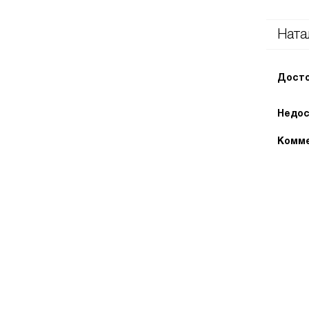
Ната
Досто
Недос
Комме