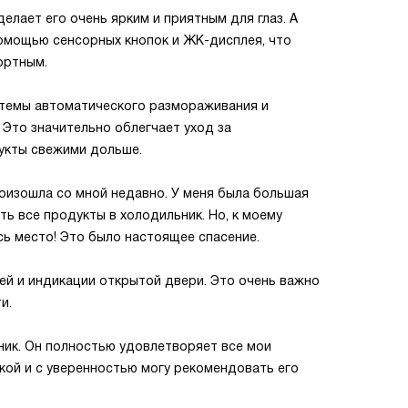
елает его очень ярким и приятным для глаз. А
омощью сенсорных кнопок и ЖК-дисплея, что
ортным.
стемы автоматического размораживания и
 Это значительно облегчает уход за
укты свежими дольше.
роизошла со мной недавно. У меня была большая
ить все продукты в холодильник. Но, к моему
сь место! Это было настоящее спасение.
ей и индикации открытой двери. Это очень важно
и.
ник. Он полностью удовлетворяет все мои
кой и с уверенностью могу рекомендовать его