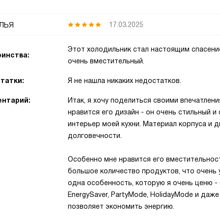
лья
17.03.2025
Этот холодильник стал настоящим спасение
инства:
очень вместительный.
татки:
Я не нашла никаких недостатков.
нтарий:
Итак, я хочу поделиться своими впечатлен
нравится его дизайн - он очень стильный и
интерьер моей кухни. Материал корпуса и дв
долговечности.
Особенно мне нравится его вместительност
большое количество продуктов, что очень 
одна особенность, которую я очень ценю -
EnergySaver, PartyMode, HolidayMode и да
позволяет экономить энергию.