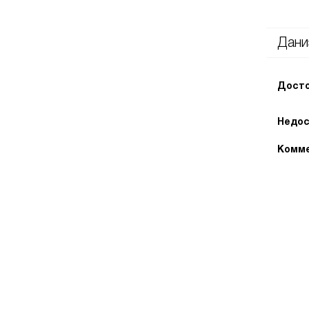
Дани
Досто
Недос
Комме