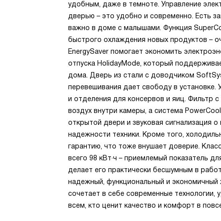
удобным, даже в темноте. Управление элек
дверью – это удобно и современно. Есть з
важно в доме с малышами. Функция SuperC
быстрого охлаждения новых продуктов – оч
EnergySaver помогает экономить электроэн
отпуска HolidayMode, который поддерживае
дома. Дверь из стали с доводчиком SoftSy
перевешивания дает свободу в установке. 
и отделения для консервов и яиц. Фильтр 
воздух внутри камеры, а система PowerCoo
открытой двери и звуковая сигнализация о
надежности техники. Кроме того, холодиль
гарантию, что тоже внушает доверие. Клас
всего 98 кВт·ч – приемлемый показатель для
делает его практически бесшумным в работе
надежный, функциональный и экономичный 
сочетает в себе современные технологии, 
всем, кто ценит качество и комфорт в повс