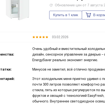
Обновление цен от
7 августа 
Купить в 1 клик
В корз
03.02.2026
Очень удобный и вместительный холодильни
инства:
дизайн, сенсорное управление за дверью – 
EnergySaver реально экономят энергию.
татки:
Минусов не заметил, всё отлично продуман
нтарий:
Этот холодильник меня приятно удивил с пе
почти 300 литров позволяют комфортно раз
стекла, пять из которых регулируются по 
фруктов и овощей с технологией EasyFresh
обычного. Внутреннее светодиодное освещ