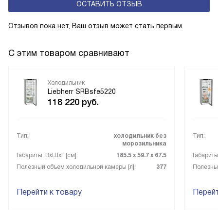
ОСТАВИТЬ ОТЗЫВ
Отзывов пока нет, Ваш отзыв может стать первым.
С этим товаром сравнивают
Холодильник
Liebherr SRBsfe5220
118 220
руб.
Тип:
холодильник без
Тип:
морозильника
Габариты, ВxШxГ [см]:
185.5 х 59.7 х 67.5
Габариты
Полезный объем холодильной камеры [л]:
377
Полезный
Перейти к товару
Перейт