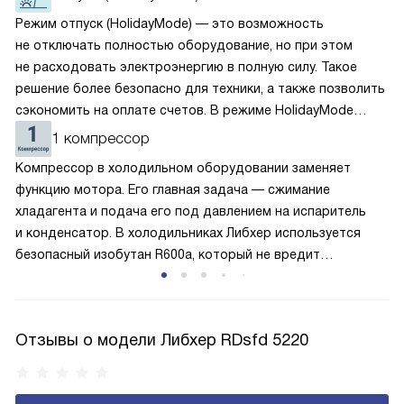
Режим отпуск (HolidayMode) — это возможность
не отключать полностью оборудование, но при этом
не расходовать электроэнергию в полную силу. Такое
решение более безопасно для техники, а также позволить
сэкономить на оплате счетов. В режиме HolidayMode
вентилятор и суперохлаждение не работают, а в камере
1 компрессор
устанавливается температура в районе +15 градусов. Это
Компрессор в холодильном оборудовании заменяет
позволяет сохранить продукты на определённое время
функцию мотора. Его главная задача — сжимание
и избежать появление неприятных запахов.
хладагента и подача его под давлением на испаритель
и конденсатор. В холодильниках Либхер используется
безопасный изобутан R600a, который не вредит
окружающей среде. Компрессор перегоняет его
по охладительному контуру по принципу насоса. Чем
лучше работает «мотор» прибора, тем качественнее
Отзывы о модели Либхер RDsfd 5220
и быстрее происходит охлаждение, затрачивается
меньше электроэнергии.