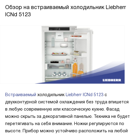
кстати, тоже сработала бы). Ещё отмечу доводчик двери
Обзор на встраиваемый холодильник Liebherr
SoftSystem: жена перестала ругаться, что я «хлопаю
ICNd 5123
дверцами» — теперь они закрываются плавно и
бесшумно. Светодиодная подсветка равномерно
освещает всё пространство, никаких тёмных углов. А
когда собрались на дачу с друзьями, функция PartyMode
за 30 минут охладила пару бутылок шампанского до
идеальной температуры — гости были в восторге.
Встраиваемый
холодильник
Liebherr ICNd 5123
с
двухконтурной системой охлаждения без труда впишется
в любую современную или классическую кухню. Фасад
можно скрыть за декоративной панелью. Техника не будет
перетягивать на себя внимание. Ножки регулируются по
высоте. Прибор можно устойчиво расположить на любой