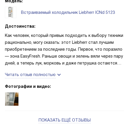
Модель:
Встраиваемый холодильник Liebherr ICNd 5123
Достоинства:
Как человек, который привык подходить к выбору техники
рационально, могу сказать: этот Liebherr стал лучшим
приобретением за последние годы. Первое, что поразило
— зона EasyFresh. Раньше овощи и зелень вяли через пару
дней, а теперь лук, морковь и даже петрушка остаются
упругими и сочными почти неделю. Для меня, как для
Читать отзыв полностью
человека, который закупается на неделю вперёд, это
огромный плюс. Второй козырь — система управления
Фотографии и видео:
через смартфон. Уехал в командировку на три дня, а
перед отъездом активировал режим HolidayMode прямо
из приложения — холодильник перешёл в
энергосберегающий режим, но морозилка продолжила
работать штатно. Вернулся — всё в порядке, даже
ПОКАЗАТЬ ЕЩЁ ОТЗЫВЫ
электричество не отключали (а индикация об этом,