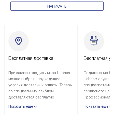
НАПИСАТЬ
Бесплатная доставка
Бесплатная ус
При заказе холодильников Liebherr
Подключение бы
можно выбрать подходящие
Liebherr осущес
условия доставки и оплаты. Товары
специалистами 
со специальным лейблом
сервисного цент
доставляются бесплатно
Профессиональн
в пределах Москвы и МКАД
гарантия долгой
Показать ещё
Показать ещё
до подъезда, выезд за МКАД
эксплуатации те