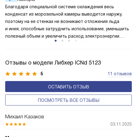
лучше работает «мотор» прибора, тем качественнее
Благодаря специальной системе охлаждения весь
и быстрее происходит охлаждение, затрачивается
конденсат из морозильной камеры выводится наружу,
меньше электроэнергии.
поэтому на ее стенках не возникают отложения льда
и инея, способные затруднить использование, уменьшить
полезный объем и увеличить расход электроэнергии.
Соответстве нет необходимости в частых
размораживаниях, поскольку оттаивание происходит
автоматически.
Отзывы о модели Либхер ICNd 5123
5
11 отзывов
ОСТАВИТЬ ОТЗЫВ
ПОСМОТРЕТЬ ВСЕ ОТЗЫВЫ
Михаил Казаков
03.11.2025