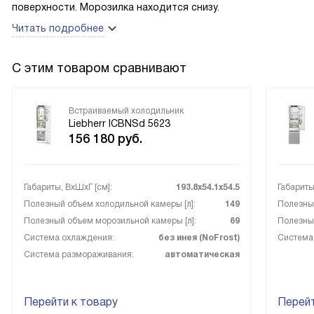
поверхности. Морозилка находится снизу.
Читать подробнее
С этим товаром сравнивают
Встраиваемый холодильник
Liebherr ICBNSd 5623
156 180
руб.
Габариты, ВxШxГ [см]:
193.8х54.1х54.5
Габариты
Полезный объем холодильной камеры [л]:
149
Полезный
Полезный объем морозильной камеры [л]:
69
Полезный
Система охлаждения:
без инея (NoFrost)
Система
Система размораживания:
автоматическая
Перейти к товару
Перейт