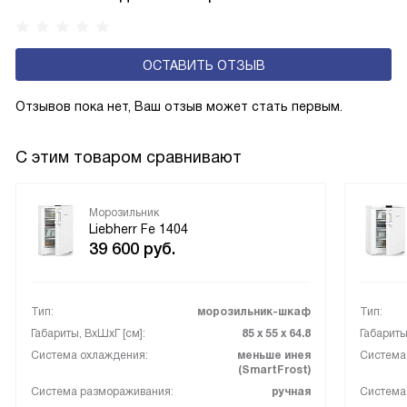
внутренних стенок камеры на даст содержимому
примёрзнуть к поверхности.
ОСТАВИТЬ ОТЗЫВ
Отзывов пока нет, Ваш отзыв может стать первым.
С этим товаром сравнивают
Морозильник
Liebherr Fe 1404
39 600
руб.
Тип:
морозильник-шкаф
Тип:
Габариты, ВxШxГ [см]:
85 х 55 х 64.8
Габариты
Система охлаждения:
меньше инея
Система
(SmartFrost)
Система размораживания:
ручная
Система