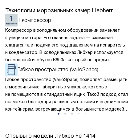
Технологии морозильных камер Liebherr
1 компрессор
Компрессор в холодильном оборудовании заменяет
функцию мотора. Его главная задача — сжимание
хладагента и подача его под давлением на испаритель
и конденсатор. В холодильниках Либхер используется
безопасный изобутан R600a, который не вредит
окружающей среде. Компрессор перегоняет его
Гибкое пространство (VarioSpace)
по охладительному контуру по принципу насоса. Чем
Гибкое пространство (VarioSpace) позволяет размещать
лучше работает «мотор» прибора, тем качественнее
в морозильнике габаритные упаковки, которые
и быстрее происходит охлаждение, затрачивается
не помещаются в стандартный ящик. Такой подход стал
меньше электроэнергии.
возможен благодаря различным полками и выдвижными
контейнерам, встречающимся в большинстве моделей
от Либхер. Каждая составляющая может выдвигаться
и перемещаться, что значительно упрощает хранение
продуктов нестандартной формы. Особая отделка
Отзывы о модели Либхер Fe 1414