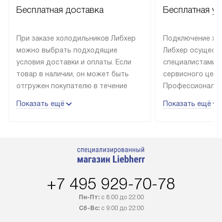
Бесплатная доставка
Бесплатная ус
При заказе холодильников Либхер
Подключение хо
можно выбрать подходящие
Либхер осущест
условия доставки и оплаты. Если
специалистами 
товар в наличии, он может быть
сервисного цент
отгружен покупателю в течение
Профессиональн
трех дней. Техника со специальным
гарантия долгой
Показать ещё
Показать ещё
лейблом доставляется бесплатно
эксплуатации те
по Москве. Выезд за МКАД
техника со спец
оплачивается дополнительно.
подключается б
Возможна доставка товаров по
мастера за МКА
России.
дополнительную 
+7 495 929-70-78
Пн-Пт:
с 8:00 до 22:00
Сб-Вс:
с 9:00 до 22:00