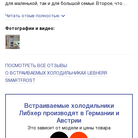
для маленькой, так и для большой семьи. Второе, что
порадовала тихая работа.
можно отметить, наличие большого количество функций,
Читать отзыв полностью
здесь даже предусмотрена функция "Шаббат" для
религиозных семей. Радует наличие зоны свежести,
Фотографии и видео:
которая имеет два ящика, в результате продукты можно
разложить отдельно. В общем, производитель
предусмотрел все, чтоб наши продукты долгое время не
портились и сохраняли свежесть.
ПОСМОТРЕТЬ ВСЕ ОТЗЫВЫ
О ВСТРАИВАЕМЫХ ХОЛОДИЛЬНИКАХ LIEBHERR
SMARTFROST
Встраиваемые холодильники
Либхер производят в Германии и
Австрии
Это зависит от модели и цены товара