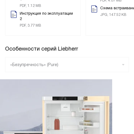
PDF, 4.07 MB
PDF, 1.12 MB
Схема встраиван
Инструкция по эксплуатации
JPG, 147.52 KB
2
PDF, 3.77 MB
Особенности серий Liebherr
«Безупречность» (Pure)
«Плюс» (Plus)
«Расцвет» (Prime)