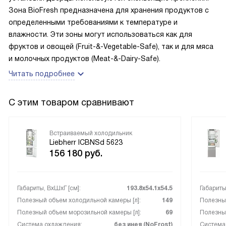
Зона BioFresh предназначена для хранения продуктов с
определенными требованиями к температуре и
влажности. Эти зоны могут использоваться как для
фруктов и овощей (Fruit-&-Vegetable-Safe), так и для мяса
и молочных продуктов (Meat-&-Dairy-Safe).
Читать подробнее
С этим товаром сравнивают
Встраиваемый холодильник
Liebherr ICBNSd 5623
156 180
руб.
Габариты, ВxШxГ [см]:
193.8х54.1х54.5
Габариты
Полезный объем холодильной камеры [л]:
149
Полезный
Полезный объем морозильной камеры [л]:
69
Полезный
Система охлаждения:
без инея (NoFrost)
Система