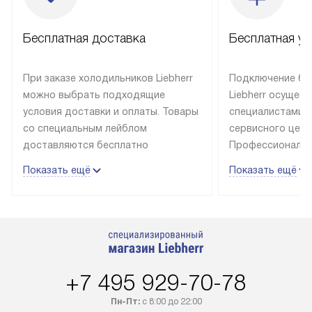
Бесплатная доставка
Бесплатная ус
При заказе холодильников Liebherr
Подключение бы
можно выбрать подходящие
Liebherr осущес
условия доставки и оплаты. Товары
специалистами 
со специальным лейблом
сервисного цент
доставляются бесплатно
Профессиональн
в пределах Москвы и МКАД
гарантия долгой
Показать ещё
Показать ещё
до подъезда, выезд за МКАД
эксплуатации те
оплачивается дополнительно.
и Санкт-Петербу
Товар со статусом в наличии может
со специальным
быть отгружен покупателю
подключается б
в течение трех дней. Доставка
мастера за МКА
в Санкт-Петербург и другие
за дополнительн
+7 495 929-70-78
регионы осуществляется через
Стоимость допо
транспортную компанию. После
по монтажу опре
Пн-Пт:
с 8:00 до 22:00
100% предоплаты наша компания
прайсу. Профес