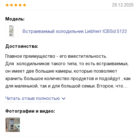
29.12.2025
Модель:
Встраиваемый холодильник Liebherr ICBSd 5122
Достоинства:
Главное преимущество - его вместительность.
Для холодильников такого типа, то есть встраиваемых,
он имеет две большие камеры, которые позволяют
хранить большое количество продуктов и подойдут , как
для маленькой, так и для большой семьи. Второе, что
можно отметить, наличие большого количество функций,
Читать отзыв полностью
здесь даже предусмотрена функция "Шаббат" для
религиозных семей. Радует наличие зоны свежести,
Фотографии и видео:
которая имеет два ящика, в результате продукты можно
разложить отдельно. В общем, производитель
предусмотрел все, чтоб наши продукты долгое время не
портились и сохраняли свежесть.