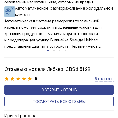
безопасный изобутан R600a, который не вредит
Автоматическое размораживание холодильной
окружающей среде. Компрессор перегоняет его
камеры
по охладительному контуру по принципу насоса. Чем
лучше работает «мотор» прибора, тем качественнее
Автоматическая система разморозки холодильной
и быстрее происходит охлаждение, затрачивается
камеры помогает сохранять идеальные условия для
меньше электроэнергии.
хранения продуктов — минимизируя потерю влаги
и предотвращая усушку. В линейке бренда Liebherr
представлены два типа устройств: Первые имеют
открытую заднюю стенку, на которой при высокой
влажности может образовываться конденсат — это
естественный физический процесс. Второй тип — модели
Отзывы о модели Либхер ICBSd 5122
с панелью, выполняющей функцию «сухой стенки». Такие
устройства обеспечивают более комфортную
5
6 отзывов
эксплуатацию и чаще всего оснащены нулевой зоной
ОСТАВИТЬ ОТЗЫВ
свежести BioFresh 0°C. Они встречаются в сериях Plus,
Prime и Peak.
ПОСМОТРЕТЬ ВСЕ ОТЗЫВЫ
Ирина Графова