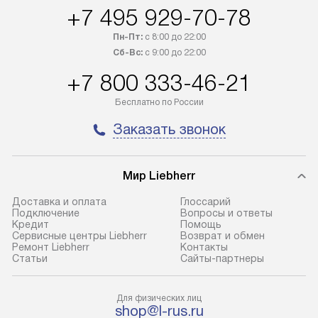
+7 495 929-70-78
регионы осуществляется через
Стоимость допо
транспортную компанию. После
по монтажу опре
Пн-Пт:
с 8:00 до 22:00
100% предоплаты наша компания
прайсу. Профес
Сб-Вс:
с 9:00 до 22:00
бесплатно доставляет заказ
и регулярное об
+7 800 333-46-21
до представительства
обеспечивают д
транспортной компании в городе
и эффективное 
Бесплатно по России
Москва. Пожалуйста, уточняйте
техники, предо
Заказать звонок
условия доставки у менеджера при
возможные ошибк
оформлении заказа.
Готовые коммун
Мир Liebherr
В оговоренный день служба
предполагают н
доставки доставит упакованный
установленной р
Доставка и оплата
Глоссарий
прибор до подъезда. Если
холодильников с
Подключение
Вопросы и ответы
Кредит
Помощь
требуется переместить прибор
требующим под
Сервисные центры Liebherr
Возврат и обмен
до двери квартиры или до места
к водопроводу, 
Ремонт Liebherr
Контакты
Cтатьи
Сайты-партнеры
установки, пожалуйста,
наличие крана. 
предварительно уточните это
установка включ
с менеджером. За данную услугу
упаковки и тран
Для физических лиц
shop@l-rus.ru
взимается дополнительная плата.
креплений, при 