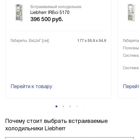
Встраиваемый холодильник
Liebherr IRBci 5170
396 500
руб.
Габариты, ВxШxГ [см]:
177 х 55.9 х 54.6
Габариты
Полезный
Система
Система
Перейти к товару
Перейт
Почему стоит выбрать встраиваемые
холодильники Liebherr