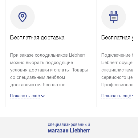
Бесплатная доставка
Бесплатная ус
При заказе холодильников Liebherr
Подключение бы
можно выбрать подходящие
Liebherr осущес
условия доставки и оплаты. Товары
специалистами 
со специальным лейблом
сервисного цент
доставляются бесплатно
Профессиональн
в пределах Москвы и МКАД
гарантия долгой
Показать ещё
Показать ещё
до подъезда, выезд за МКАД
эксплуатации те
оплачивается дополнительно.
и Санкт-Петербу
Товар со статусом в наличии может
со специальным
быть отгружен покупателю
подключается б
в течение трех дней. Доставка
мастера за МКА
в Санкт-Петербург и другие
за дополнительн