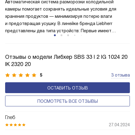
элемент охлаждает только одно из отделений, его
Автоматическая система разморозки холодильной
мощность и, соответственно, энергоёмкость ниже, чем
камеры помогает сохранять идеальные условия для
у однокомпрессорного варианта.
хранения продуктов — минимизируя потерю влаги
и предотвращая усушку. В линейке бренда Liebherr
представлены два типа устройств: Первые имеют
открытую заднюю стенку, на которой при высокой
влажности может образовываться конденсат — это
естественный физический процесс. Второй тип — модели
Отзывы о модели Либхер SBS 33 I 2 IG 1024 20
с панелью, выполняющей функцию «сухой стенки». Такие
IK 2320 20
устройства обеспечивают более комфортную
эксплуатацию и чаще всего оснащены нулевой зоной
5
3 отзыва
свежести BioFresh 0°C. Они встречаются в сериях Plus,
ОСТАВИТЬ ОТЗЫВ
Prime и Peak.
ПОСМОТРЕТЬ ВСЕ ОТЗЫВЫ
Глеб
27.04.2024