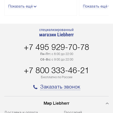
трех дней. Техника со специальным
гарантия долгой
Показать ещё
Показать ещё
лейблом доставляется бесплатно
эксплуатации те
по Москве. Выезд за МКАД
техника со спец
оплачивается дополнительно.
подключается б
Возможна доставка товаров по
мастера за МКА
России.
дополнительную 
+7 495 929-70-78
Пн-Пт:
с 8:00 до 22:00
Сб-Вс:
с 9:00 до 22:00
+7 800 333-46-21
Бесплатно по России
Заказать звонок
Мир Liebherr
Доставка и оплата
Глоссарий