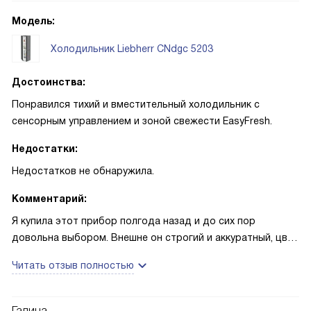
Модель:
Холодильник Liebherr CNdgc 5203
Достоинства:
Понравился тихий и вместительный холодильник с
сенсорным управлением и зоной свежести EasyFresh.
Недостатки:
Недостатков не обнаружила.
Комментарий:
Я купила этот прибор полгода назад и до сих пор
довольна выбором. Внешне он строгий и аккуратный, цвет
подошёл к кухне. Сенсорная панель за дверью проста в
Читать отзыв полностью
управлении: поставила режим SuperCool после большого
похода в магазин — показывает быстрое понижение
температуры и продукты освежаются за считанные часы.
Галина