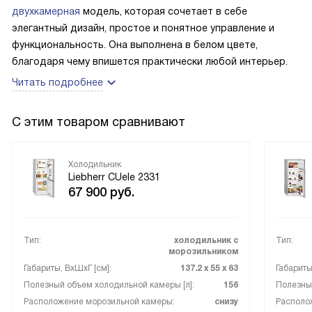
мебели, чтобы стукаться. Хотя бы на кухне нам спокойнее
двухкамерная
модель, которая сочетает в себе
за него. В самом холодильнике 4 полки. Из них три
элегантный дизайн, простое и понятное управление и
свободно регулируются по высоте, чтобы можно было
функциональность. Она выполнена в белом цвете,
разумно и удобно все организовать. Овощи и фрукты
благодаря чему впишется практически любой интерьер.
лежат внизу в большом прозрачном ящике. Добавлю еще,
Читать подробнее
что прибор экономнее похожих моделей, он тратит на
20% меньше электричества.
С этим товаром сравнивают
Холодильник
Liebherr CUele 2331
67 900
руб.
Тип:
холодильник с
Тип:
морозильником
Габариты, ВxШxГ [см]:
137.2 х 55 х 63
Габариты
Полезный объем холодильной камеры [л]:
156
Полезный
Расположение морозильной камеры:
снизу
Располо