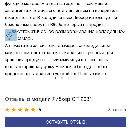
функцию мотора. Его главная задача — сжимание
хладагента и подача его под давлением на испаритель
и конденсатор. В холодильниках Либхер используется
безопасный изобутан R600a, который не вредит
Автоматическое размораживание холодильной
окружающей среде. Компрессор перегоняет его
камеры
по охладительному контуру по принципу насоса. Чем
лучше работает «мотор» прибора, тем качественнее
Автоматическая система разморозки холодильной
и быстрее происходит охлаждение, затрачивается
камеры помогает сохранять идеальные условия для
меньше электроэнергии.
хранения продуктов — минимизируя потерю влаги
и предотвращая усушку. В линейке бренда Liebherr
представлены два типа устройств: Первые имеют
открытую заднюю стенку, на которой при высокой
влажности может образовываться конденсат — это
естественный физический процесс. Второй тип — модели
Отзывы о модели Либхер CT 2931
с панелью, выполняющей функцию «сухой стенки». Такие
устройства обеспечивают более комфортную
5
2 отзыва
эксплуатацию и чаще всего оснащены нулевой зоной
ОСТАВИТЬ ОТЗЫВ
свежести BioFresh 0°C. Они встречаются в сериях Plus,
Prime и Peak.