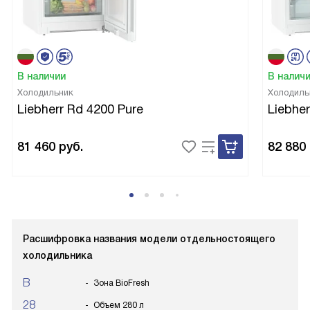
В наличии
В налич
Холодильник
Холодиль
Liebherr Rd 4200 Pure
Liebher
81 460
руб.
82 880
Расшифровка названия модели отдельностоящего
холодильника
B
Зона BioFresh
28
Объем 280 л