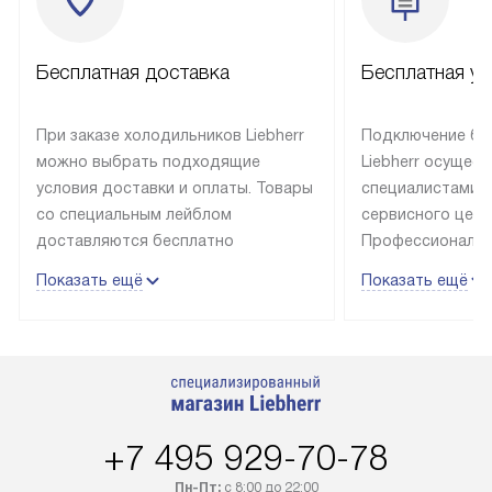
Бесплатная доставка
Бесплатная ус
При заказе холодильников Liebherr
Подключение бы
можно выбрать подходящие
Liebherr осущес
условия доставки и оплаты. Товары
специалистами 
со специальным лейблом
сервисного цент
доставляются бесплатно
Профессиональн
в пределах Москвы и МКАД
гарантия долгой
Показать ещё
Показать ещё
до подъезда, выезд за МКАД
эксплуатации те
оплачивается дополнительно.
и Санкт-Петербу
Товар со статусом в наличии может
со специальным
быть отгружен покупателю
подключается б
в течение трех дней. Доставка
мастера за МКА
в Санкт-Петербург и другие
за дополнительн
+7 495 929-70-78
регионы осуществляется через
Стоимость допо
транспортную компанию. После
по монтажу опре
Пн-Пт:
с 8:00 до 22:00