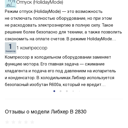
Отпуск (HolidayMode)
Режим отпуск (HolidayMode) — это возможность
не отключать полностью оборудование, но при этом
не расходовать электроэнергию в полную силу. Такое
решение более безопасно для техники, а также позволить
сэкономить на оплате счетов. В режиме HolidayMode
вентилятор и суперохлаждение не работают, а в камере
1 компрессор
устанавливается температура в районе +15 градусов. Это
Компрессор в холодильном оборудовании заменяет
позволяет сохранить продукты на определённое время
функцию мотора. Его главная задача — сжимание
и избежать появление неприятных запахов.
хладагента и подача его под давлением на испаритель
и конденсатор. В холодильниках Либхер используется
безопасный изобутан R600a, который не вредит
окружающей среде. Компрессор перегоняет его
по охладительному контуру по принципу насоса. Чем
лучше работает «мотор» прибора, тем качественнее
Отзывы о модели Либхер B 2830
и быстрее происходит охлаждение, затрачивается
меньше электроэнергии.