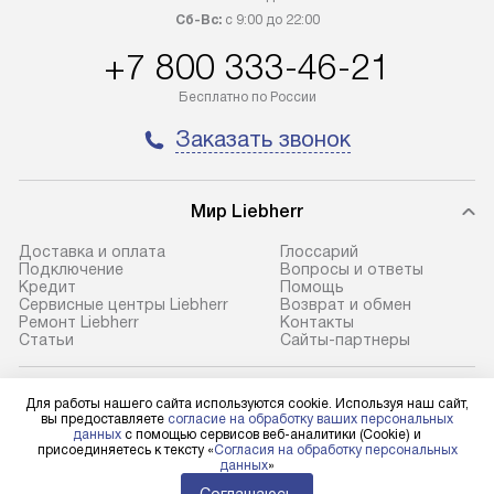
100% предоплаты наша компания
прайсу. Профес
Сб-Вс:
с 9:00 до 22:00
бесплатно доставляет заказ
и регулярное об
+7 800 333-46-21
до представительства
обеспечивают д
транспортной компании в городе
и эффективное 
Бесплатно по России
Москва. Пожалуйста, уточняйте
техники, предо
Заказать звонок
условия доставки у менеджера при
возможные ошибк
оформлении заказа.
Готовые коммун
Мир Liebherr
В оговоренный день служба
предполагают н
доставки доставит упакованный
установленной р
Доставка и оплата
Глоссарий
прибор до подъезда. Если
холодильников с
Подключение
Вопросы и ответы
Кредит
Помощь
требуется переместить прибор
требующим под
Сервисные центры Liebherr
Возврат и обмен
до двери квартиры или до места
к водопроводу, 
Ремонт Liebherr
Контакты
Cтатьи
Сайты-партнеры
установки, пожалуйста,
наличие крана. 
предварительно уточните это
установка включ
с менеджером. За данную услугу
упаковки и тран
Для физических лиц
Для работы нашего сайта используются cookie. Используя наш сайт,
shop@l-rus.ru
вы предоставляете
согласие на обработку ваших персональных
взимается дополнительная плата.
креплений, при 
данных
с помощью сервисов веб-аналитики (Cookie) и
Для юридических лиц
присоединяетесь к тексту «
Согласия на обработку персональных
Учитывайте габариты прибора, если
и соединение от
business@kvalitet.company
данных
»
они не позволяют пронести его
Техника монтиру