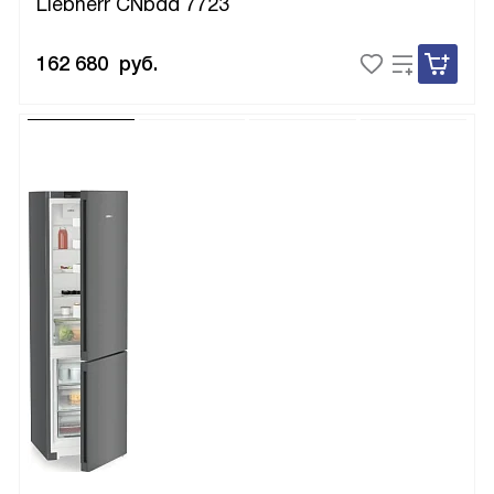
Liebherr CNbdd 7723
162 680
руб.