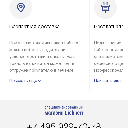
Бесплатная доставка
Бесплатная ус
При заказе холодильников Либхер
Подключение хо
можно выбрать подходящие
Либхер осущест
условия доставки и оплаты. Если
специалистами 
товар в наличии, он может быть
сервисного цент
отгружен покупателю в течение
Профессиональн
трех дней. Техника со специальным
гарантия долгой
Показать ещё
Показать ещё
лейблом доставляется бесплатно
эксплуатации те
по Москве. Выезд за МКАД
техника со спец
оплачивается дополнительно.
подключается б
Возможна доставка товаров по
мастера за МКА
России.
дополнительную 
+7 495 929-70-78