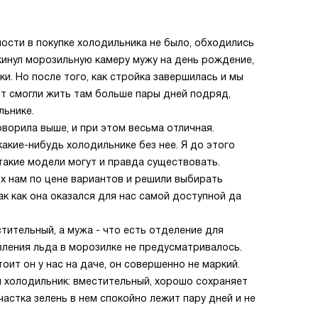
ости в покупке холодильника не было, обходились
кинул морозильную камеру мужу на день рождение,
ки. Но после того, как стройка завершилась и мы
ит смогли жить там больше пары дней подряд,
льнике.
оворила выше, и при этом весьма отличная.
акие-нибудь холодильнике без нее. Я до этого
такие модели могут и правда существовать.
х нам по цене вариантов и решили выбирать
ак как она оказался для нас самой доступной да
стительный, а мужа - что есть отделение для
овления льда в морозилке не предусматривалось.
оит он у нас на даче, он совершенно не маркий.
й холодильник: вместительный, хорошо сохраняет
астка зелень в нем спокойно лежит пару дней и не