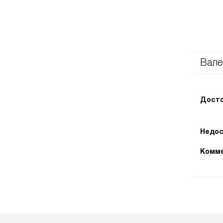
Вале
Досто
Недос
Комме