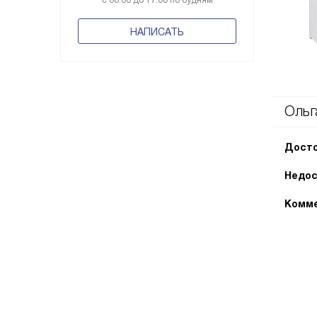
с 08:00 до 17:00 по будням
НАПИСАТЬ
Ольг
Досто
Недос
Комме