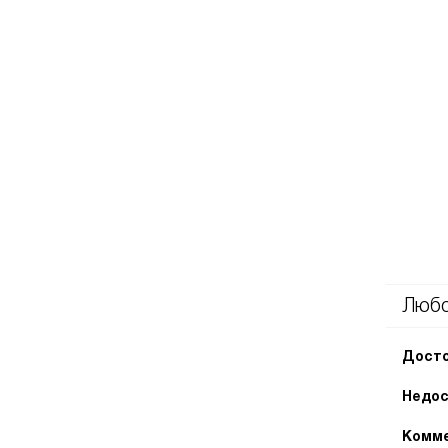
Любо
Досто
Недос
Комме