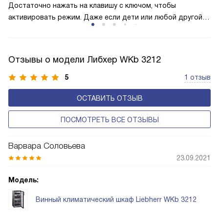
Достаточно нажать на клавишу с ключом, чтобы
активировать режим. Даже если дети или любой другой
человек случайно прикоснётся к сенсорам, то настройки
и параметры сохранятся без изменения. Поэтому
оборудование не начнёт без вашего ведома случайно
Отзывы о модели Либхер WKb 3212
размораживаться или работать с энергозатратными
опциями.
5
1 отзыв
ОСТАВИТЬ ОТЗЫВ
ПОСМОТРЕТЬ ВСЕ ОТЗЫВЫ
Варвара Соловьева
23.09.2021
Модель:
Винный климатический шкаф Liebherr WKb 3212