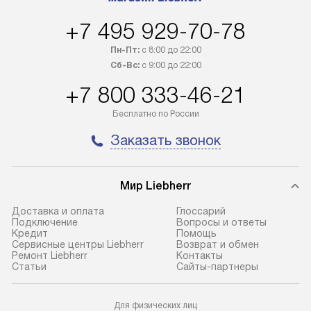
в Санкт-Петербург и другие
за дополнительн
+7 495 929-70-78
регионы осуществляется через
Стоимость допо
транспортную компанию. После
по монтажу опре
Пн-Пт:
с 8:00 до 22:00
100% предоплаты наша компания
прайсу. Профес
Сб-Вс:
с 9:00 до 22:00
бесплатно доставляет заказ
и регулярное об
+7 800 333-46-21
до представительства
обеспечивают д
транспортной компании в городе
и эффективное 
Бесплатно по России
Москва. Пожалуйста, уточняйте
техники, предо
Заказать звонок
условия доставки у менеджера при
возможные ошибк
оформлении заказа.
Готовые коммун
Мир Liebherr
В оговоренный день служба
предполагают н
доставки доставит упакованный
установленной р
Доставка и оплата
Глоссарий
прибор до подъезда. Если
холодильников с
Подключение
Вопросы и ответы
Кредит
Помощь
требуется переместить прибор
требующим под
Сервисные центры Liebherr
Возврат и обмен
до двери квартиры или до места
к водопроводу, 
Ремонт Liebherr
Контакты
Cтатьи
Сайты-партнеры
установки, пожалуйста,
наличие крана. 
предварительно уточните это
установка включ
с менеджером. За данную услугу
упаковки и тран
Для физических лиц