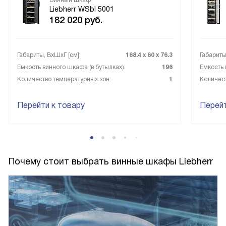
Винный шкаф
Liebherr WSbl 5001
182 020
руб.
Габариты, ВxШxГ [см]:
168.4 х 60 х 76.3
Габариты
Емкость винного шкафа (в бутылках):
196
Емкость 
Количество температурных зон:
1
Количест
Перейти к товару
Перейт
Почему стоит выбрать винные шкафы Liebherr