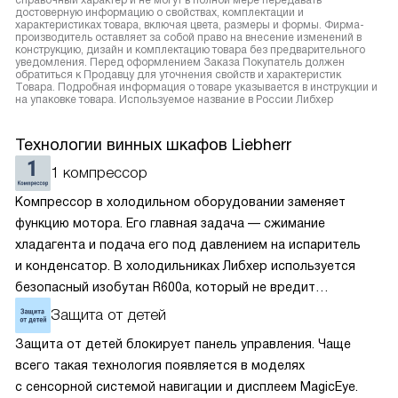
справочный характер и не могут в полной мере передавать
достоверную информацию о свойствах, комплектации и
характеристиках товара, включая цвета, размеры и формы. Фирма-
производитель оставляет за собой право на внесение изменений в
конструкцию, дизайн и комплектацию товара без предварительного
уведомления. Перед оформлением Заказа Покупатель должен
обратиться к Продавцу для уточнения свойств и характеристик
Товара. Подробная информация о товаре указывается в инструкции и
на упаковке товара. Используемое название в России Либхер
Технологии винных шкафов Liebherr
1 компрессор
Компрессор в холодильном оборудовании заменяет
функцию мотора. Его главная задача — сжимание
хладагента и подача его под давлением на испаритель
и конденсатор. В холодильниках Либхер используется
безопасный изобутан R600a, который не вредит
окружающей среде. Компрессор перегоняет его
Защита от детей
по охладительному контуру по принципу насоса. Чем
Защита от детей блокирует панель управления. Чаще
лучше работает «мотор» прибора, тем качественнее
всего такая технология появляется в моделях
и быстрее происходит охлаждение, затрачивается
с сенсорной системой навигации и дисплеем MagicEye.
меньше электроэнергии.