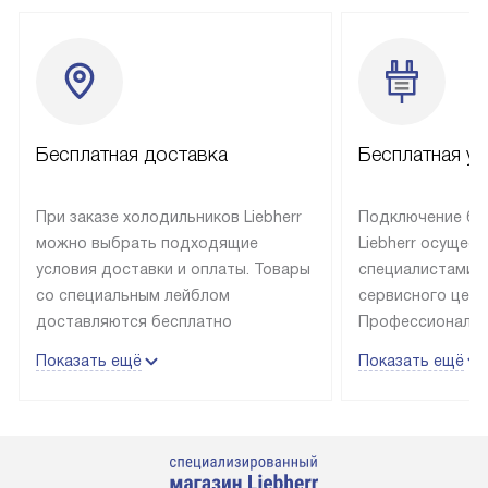
Бесплатная доставка
Бесплатная ус
При заказе холодильников Liebherr
Подключение бы
можно выбрать подходящие
Liebherr осущес
условия доставки и оплаты. Товары
специалистами 
со специальным лейблом
сервисного цент
доставляются бесплатно
Профессиональн
в пределах Москвы и МКАД
гарантия долгой
Показать ещё
Показать ещё
до подъезда, выезд за МКАД
эксплуатации те
оплачивается дополнительно.
и Санкт-Петербу
Товар со статусом в наличии может
со специальным
быть отгружен покупателю
подключается б
в течение трех дней. Доставка
мастера за МКА