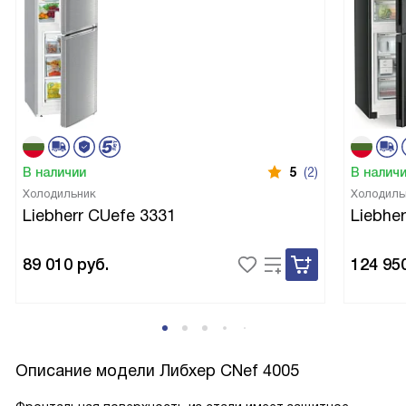
В наличии
5
(2)
В налич
Холодильник
Холодиль
Liebherr CUefe 3331
Liebhe
89 010
руб.
124 95
Описание модели
Либхер CNef 4005