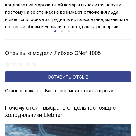
и быстрее происходит охлаждение, затрачивается
конденсат из морозильной камеры выводится наружу,
меньше электроэнергии.
поэтому на ее стенках не возникают отложения льда
и инея, способные затруднить использование, уменьшить
полезный объем и увеличить расход электроэнергии.
Соответстве нет необходимости в частых
размораживаниях, поскольку оттаивание происходит
автоматически.
Отзывы о модели Либхер CNef 4005
ОСТАВИТЬ ОТЗЫВ
Отзывов пока нет, Ваш отзыв может стать первым.
Почему стоит выбрать отдельностоящие
холодильники Liebherr