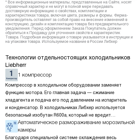
* Все информационные материалы, представленные на Сайте, носят
справочный характер и не могут в полной мере передавать
достоверную информацию о свойствах, комплектации и
характеристиках товара, включая цвета, размеры и формы. Фирма-
производитель оставляет за собой право на внесение изменений в
конструкцию, дизайн и комплектацию товара без предварительного
уведомления. Перед оформлением Заказа Покупатель должен
обратиться к Продавцу для уточнения свойств и характеристик
Товара. Подробная информация о товаре указывается в инструкции и
на упаковке товара. Используемое название в России Либхер
Технологии отдельностоящих холодильников
Liebherr
1 компрессор
Компрессор в холодильном оборудовании заменяет
функцию мотора. Его главная задача — сжимание
хладагента и подача его под давлением на испаритель
и конденсатор. В холодильниках Либхер используется
безопасный изобутан R600a, который не вредит
Автоматическое размораживание морозильной
окружающей среде. Компрессор перегоняет его
камеры
по охладительному контуру по принципу насоса. Чем
лучше работает «мотор» прибора, тем качественнее
Благодаря специальной системе охлаждения весь