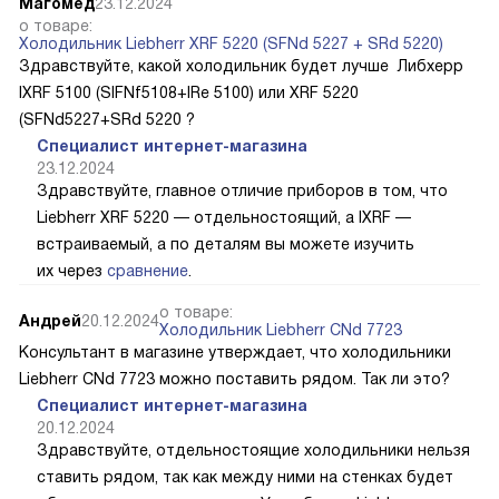
Магомед
23.12.2024
о товаре:
Холодильник Liebherr XRF 5220 (SFNd 5227 + SRd 5220)
Здравствуйте, какой холодильник будет лучше Либхерр
IXRF 5100 (SIFNf5108+IRe 5100) или XRF 5220
(SFNd5227+SRd 5220 ?
Специалист интернет-магазина
23.12.2024
Здравствуйте, главное отличие приборов в том, что
Liebherr XRF 5220 — отдельностоящий, а IXRF —
встраиваемый, а по деталям вы можете изучить
их через
сравнение
.
о товаре:
Андрей
20.12.2024
Холодильник Liebherr CNd 7723
Консультант в магазине утверждает, что холодильники
Liebherr CNd 7723 можно поставить рядом. Так ли это?
Специалист интернет-магазина
20.12.2024
Здравствуйте, отдельностоящие холодильники нельзя
ставить рядом, так как между ними на стенках будет