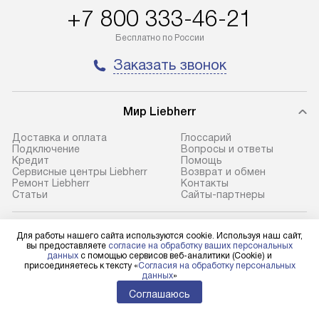
+7 800 333-46-21
до представительства
обеспечивают д
транспортной компании в городе
и эффективное 
Бесплатно по России
Москва. Пожалуйста, уточняйте
техники, предо
Заказать звонок
условия доставки у менеджера при
возможные ошибк
оформлении заказа.
Готовые коммун
Мир Liebherr
В оговоренный день служба
предполагают н
доставки доставит упакованный
установленной р
Доставка и оплата
Глоссарий
прибор до подъезда. Если
холодильников с
Подключение
Вопросы и ответы
Кредит
Помощь
требуется переместить прибор
требующим под
Сервисные центры Liebherr
Возврат и обмен
до двери квартиры или до места
к водопроводу, 
Ремонт Liebherr
Контакты
Cтатьи
Сайты-партнеры
установки, пожалуйста,
наличие крана. 
предварительно уточните это
установка включ
с менеджером. За данную услугу
упаковки и тран
Для физических лиц
Для работы нашего сайта используются cookie. Используя наш сайт,
shop@l-rus.ru
вы предоставляете
согласие на обработку ваших персональных
взимается дополнительная плата.
креплений, при 
данных
с помощью сервисов веб-аналитики (Cookie) и
Для юридических лиц
присоединяетесь к тексту «
Согласия на обработку персональных
Учитывайте габариты прибора, если
и соединение от
business@kvalitet.company
данных
»
они не позволяют пронести его
Техника монтиру
Соглашаюсь
через дверной проем,
нишу или на зар
НАПИСАТЬ РУКОВОДСТВУ
то сотрудники транспортной
предусмотренно