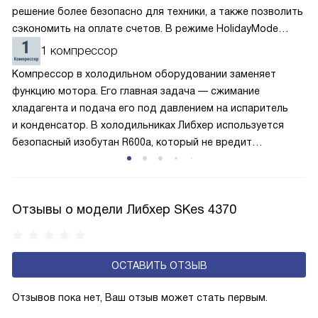
решение более безопасно для техники, а также позволить
сэкономить на оплате счетов. В режиме HolidayMode
вентилятор и суперохлаждение не работают, а в камере
1 компрессор
устанавливается температура в районе +15 градусов. Это
Компрессор в холодильном оборудовании заменяет
позволяет сохранить продукты на определённое время
функцию мотора. Его главная задача — сжимание
и избежать появление неприятных запахов.
хладагента и подача его под давлением на испаритель
и конденсатор. В холодильниках Либхер используется
безопасный изобутан R600a, который не вредит
окружающей среде. Компрессор перегоняет его
по охладительному контуру по принципу насоса. Чем
лучше работает «мотор» прибора, тем качественнее
Отзывы о модели Либхер SKes 4370
и быстрее происходит охлаждение, затрачивается
меньше электроэнергии.
ОСТАВИТЬ ОТЗЫВ
Отзывов пока нет, Ваш отзыв может стать первым.