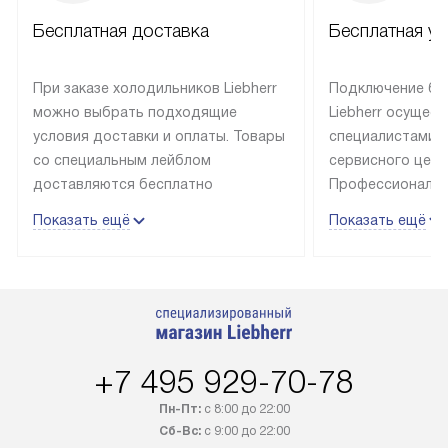
Бесплатная доставка
Бесплатная ус
При заказе холодильников Liebherr
Подключение бы
можно выбрать подходящие
Liebherr осущес
условия доставки и оплаты. Товары
специалистами 
со специальным лейблом
сервисного цент
доставляются бесплатно
Профессиональн
в пределах Москвы и МКАД
гарантия долгой
Показать ещё
Показать ещё
до подъезда, выезд за МКАД
эксплуатации те
оплачивается дополнительно.
и Санкт-Петербу
Товар со статусом в наличии может
со специальным
быть отгружен покупателю
подключается б
в течение трех дней. Доставка
мастера за МКА
в Санкт-Петербург и другие
за дополнительн
+7 495 929-70-78
регионы осуществляется через
Стоимость допо
транспортную компанию. После
по монтажу опре
Пн-Пт:
с 8:00 до 22:00
100% предоплаты наша компания
прайсу. Профес
Сб-Вс:
с 9:00 до 22:00
бесплатно доставляет заказ
и регулярное об