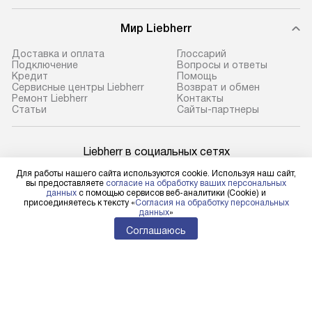
Мир Liebherr
Доставка и оплата
Глоссарий
Подключение
Вопросы и ответы
Кредит
Помощь
Сервисные центры Liebherr
Возврат и обмен
Ремонт Liebherr
Контакты
Cтатьи
Сайты-партнеры
Liebherr в социальных сетях
Для работы нашего сайта используются cookie. Используя наш сайт,
вы предоставляете
согласие на обработку ваших персональных
данных
с помощью сервисов веб-аналитики (Cookie) и
присоединяетесь к тексту «
Согласия на обработку персональных
Для физических лиц
данных
»
shop@l-rus.ru
Соглашаюсь
Для юридических лиц
business@kvalitet.company
НАПИСАТЬ РУКОВОДСТВУ