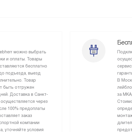
Беспл
iebherr можно выбрать
Подклю
ки и оплаты. Товары
осущес
ставляются бесплатно
сервис
до подъезда, выезд
гарант
лнительно. Товар
В Моск
т быть отгружен
лейбло
ней. Доставка в Санкт-
за МКА
 осуществляется через
Стоимо
сле 100% предоплаты
опреде
оставляет заказ
монтаж
спортной компании
длител
а, уточняйте условия
предот