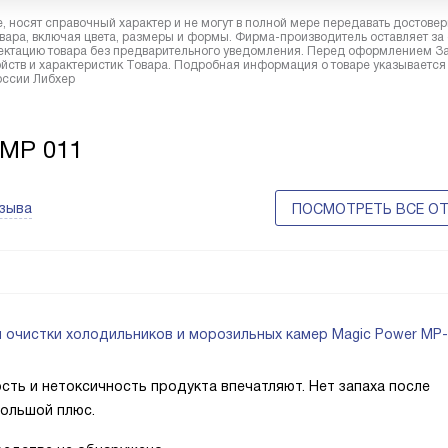
 носят справочный характер и не могут в полной мере передавать достове
вара, включая цвета, размеры и формы. Фирма-производитель оставляет за
лектацию товара без предварительного уведомления. Перед оформлением З
йств и характеристик Товара. Подробная информация о товаре указывается
России Либхер
 MP 011
тзыва
ПОСМОТРЕТЬ ВСЕ О
 очистки холодильников и морозильных камер Magic Power MP
ть и нетоксичность продукта впечатляют. Нет запаха после
большой плюс.