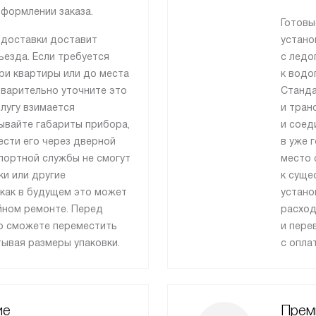
формлении заказа.
Готовы
 доставки доставит
устано
езда. Если требуется
с ледо
ри квартиры или до места
к водо
дварительно уточните это
Станда
лугу взимается
и тран
ывайте габариты прибора,
и соед
ести его через дверной
в уже 
портной службы не смогут
место 
и или другие
к суще
 как в будущем это может
устано
ийном ремонте. Перед
расход
то сможете переместить
и пере
тывая размеры упаковки.
с опла
ие
Прем