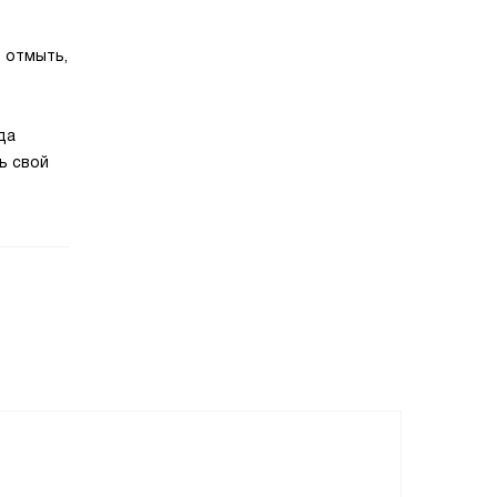
о отмыть,
да
ь свой