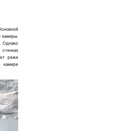
Основной
 камеры.
. Однако
 стенках
яет реже
й камере