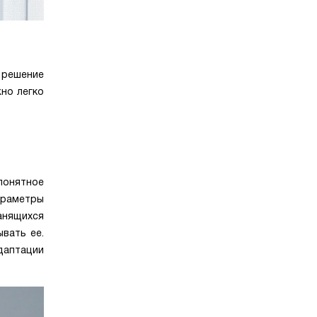
 решение
но легко
понятное
араметры
анящихся
вать ее.
даптации