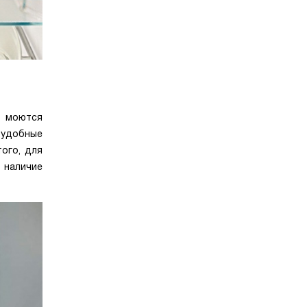
о моются
 удобные
ого, для
 наличие