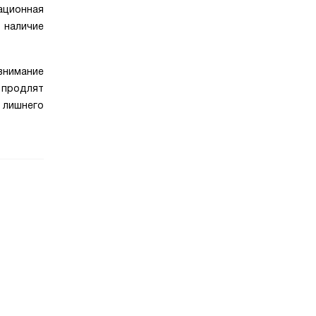
ационная
 наличие
внимание
о продлят
 лишнего