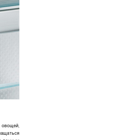
 овощей,
снащаться