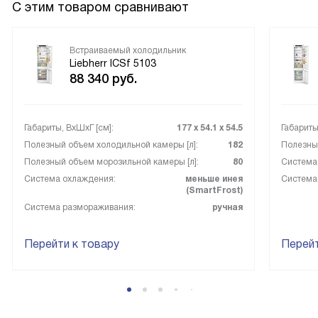
и блокировка дисплея. Это очень важно для меня, так как
С этим товаром сравнивают
у меня есть маленькие дети.
Встраиваемый холодильник
Я довольна покупкой и с удовольствием рекомендую этот
Liebherr ICSf 5103
холодильник всем своим знакомым.
88 340
руб.
Габариты, ВxШxГ [см]:
177 х 54.1 х 54.5
Габариты
Полезный объем холодильной камеры [л]:
182
Полезный
Полезный объем морозильной камеры [л]:
80
Система
Система охлаждения:
меньше инея
Система
(SmartFrost)
Система размораживания:
ручная
Перейти к товару
Перейт