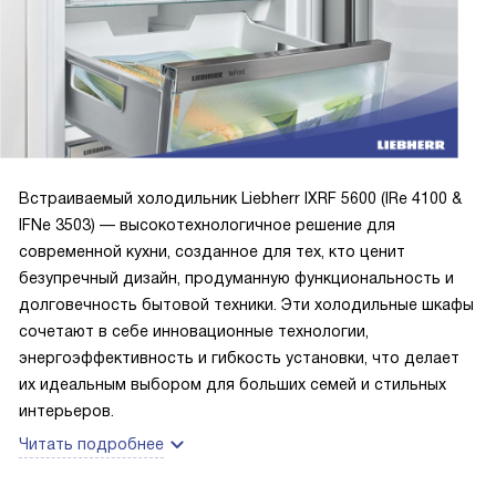
стал настоящим спасением, когда мы устраивали
вечеринку у себя дома.
Отдельно хочу отметить систему NoFrost в морозильной
камере. Благодаря ей, я никогда не сталкиваюсь с
проблемой обледенения и не трачу время на
размораживание.
Встраиваемый холодильник Liebherr IXRF 5600 (IRe 4100 &
IFNe 3503) — высокотехнологичное решение для
Важным преимуществом для меня стала и система
современной кухни, созданное для тех, кто ценит
FrostSafe. Благодаря закрытым со всех сторон
безупречный дизайн, продуманную функциональность и
прозрачным выдвижным ящикам, я всегда вижу, какие
долговечность бытовой техники. Эти холодильные шкафы
продукты у меня есть в наличии.
сочетают в себе инновационные технологии,
энергоэффективность и гибкость установки, что делает
А еще мне очень нравится, что в холодильнике есть зона
их идеальным выбором для больших семей и стильных
свежести EasyFresh. Она позволяет сохранить свежесть
интерьеров.
овощей и фруктов на долгое время.
Читать подробнее
Очень приятно, что в холодильнике есть защита от детей