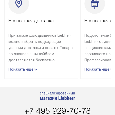
Бесплатная доставка
Бесплатная ус
При заказе холодильников Liebherr
Подключение бы
можно выбрать подходящие
Liebherr осущес
условия доставки и оплаты. Товары
специалистами 
со специальным лейблом
сервисного цент
доставляются бесплатно
Профессиональн
в пределах Москвы и МКАД
гарантия долгой
Показать ещё
Показать ещё
до подъезда, выезд за МКАД
эксплуатации те
оплачивается дополнительно.
и Санкт-Петербу
Товар со статусом в наличии может
со специальным
быть отгружен покупателю
подключается б
в течение трех дней. Доставка
мастера за МКА
в Санкт-Петербург и другие
за дополнительн
+7 495 929-70-78
регионы осуществляется через
Стоимость допо