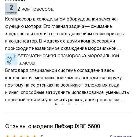
2 компрессора
Компрессор в холодильном оборудовании заменяет
функцию мотора. Его главная задача — сжимание
хладагента и подача его под давлением на испаритель
и конденсатор. В моделях с двумя компрессорами
происходит независимое охлаждение морозильной
Автоматическая разморозка морозильной
и холодильной камеры. В них можно отдельно друг
камеры
от друга выставить температуру. Поскольку каждый
элемент охлаждает только одно из отделений, его
Благодаря специальной системе охлаждения весь
мощность и, соответственно, энергоёмкость ниже, чем
конденсат из морозильной камеры выводится наружу,
у однокомпрессорного варианта.
поэтому на ее стенках не возникают отложения льда
и инея, способные затруднить использование, уменьшить
полезный объем и увеличить расход электроэнергии.
Соответстве нет необходимости в частых
размораживаниях, поскольку оттаивание происходит
автоматически.
Отзывы о модели Либхер IXRF 5600