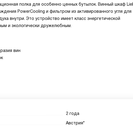
ционная полка для особенно ценных бутылок. Винный шкаф Lie
ждения PowerCooling и фильтром из активированного угля для
уха внутри. Это устройство имеет класс энергетической
ным и экологически дружелюбным.
разия вин
ок
2 года
Австрия*