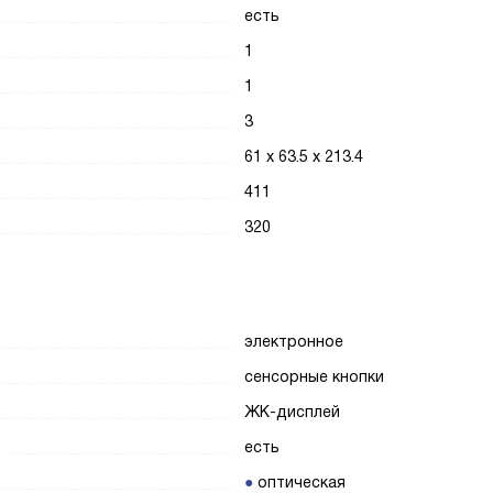
есть
1
1
3
61 х 63.5 х 213.4
411
320
электронное
сенсорные кнопки
ЖК-дисплей
есть
оптическая