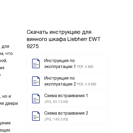
Скачать инструкцию для
винного шкафа
Liebherr EWT
9275
е для
а, что
рой,
Инструкция по
эксплуатации 1
PDF, 4 MB
из
м
Инструкция по
эксплуатации 2
PDF, 4.9 MB
и
Схема встраивания 1
 но и
JPG, 81.13 KB
ия двери
Схема встраивания 2
JPG, 149.3 KB
щение
яющих