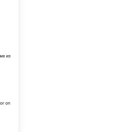
ме из
or on