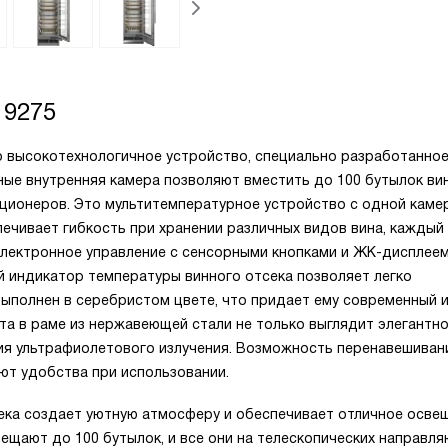
 9275
то высокотехнологичное устройство, специально разработанно
ные внутренняя камера позволяют вместить до 100 бутылок вин
ционеров. Это мультитемпературное устройство с одной каме
ечивает гибкость при хранении различных видов вина, каждый 
Электронное управление с сенсорными кнопками и ЖК-дисплее
й индикатор температуры винного отсека позволяет легко
выполнен в серебристом цвете, что придает ему современный 
та в раме из нержавеющей стали не только выглядит элегантно,
ия ультрафиолетового излучения. Возможность перенавешиван
ют удобства при использовании.
ека создает уютную атмосферу и обеспечивает отличное осве
мещают до 100 бутылок, и все они на телескопических направл