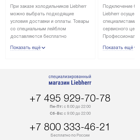
При заказе холодильников Liebherr
Подключение бы
можно выбрать подходящие
Liebherr осущес
условия доставки и оплаты. Товары
специалистами 
со специальным лейблом
сервисного цент
доставляются бесплатно
Профессиональн
в пределах Москвы и МКАД
гарантия долгой
Показать ещё
Показать ещё
до подъезда, выезд за МКАД
эксплуатации те
оплачивается дополнительно.
и Санкт-Петербу
Товар со статусом в наличии может
со специальным
быть отгружен покупателю
подключается б
в течение трех дней. Доставка
мастера за МКА
в Санкт-Петербург и другие
за дополнительн
+7 495 929-70-78
регионы осуществляется через
Стоимость допо
транспортную компанию. После
по монтажу опре
Пн-Пт:
с 8:00 до 22:00
100% предоплаты наша компания
прайсу. Профес
Сб-Вс:
с 9:00 до 22:00
бесплатно доставляет заказ
и регулярное об
+7 800 333-46-21
до представительства
обеспечивают д
транспортной компании в городе
и эффективное 
Бесплатно по России