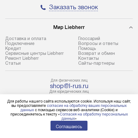
Москва. Пожалуйста, уточняйте
техники, предо
Заказать звонок
условия доставки у менеджера при
возможные ошибк
оформлении заказа.
Готовые коммун
Мир Liebherr
В оговоренный день служба
предполагают н
доставки доставит упакованный
установленной р
Доставка и оплата
Глоссарий
прибор до подъезда. Если
холодильников с
Подключение
Вопросы и ответы
Кредит
Помощь
требуется переместить прибор
требующим под
Сервисные центры Liebherr
Возврат и обмен
до двери квартиры или до места
к водопроводу, 
Ремонт Liebherr
Контакты
Cтатьи
Сайты-партнеры
установки, пожалуйста,
наличие крана. 
предварительно уточните это
установка включ
с менеджером. За данную услугу
упаковки и тран
Для физических лиц
shop@l-rus.ru
взимается дополнительная плата.
креплений, при 
Для юридических лиц
Учитывайте габариты прибора, если
и соединение от
business@kvalitet.company
Для работы нашего сайта используются cookie. Используя наш сайт,
они не позволяют пронести его
Техника монтиру
вы предоставляете
согласие на обработку ваших персональных
через дверной проем,
нишу или на зар
данных
с помощью сервисов веб-аналитики (Cookie) и
НАПИСАТЬ РУКОВОДСТВУ
присоединяетесь к тексту «
Согласия на обработку персональных
то сотрудники транспортной
предусмотренно
данных
»
службы не смогут демонтировать
с проверкой по 
Соглашаюсь
Политика конфиденциальности
дверцы, ручки или другие
подключается к
Условия продажи