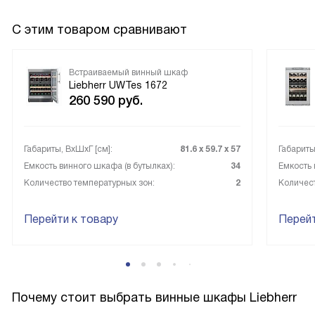
С этим товаром сравнивают
Встраиваемый винный шкаф
Liebherr UWTes 1672
260 590
руб.
Габариты, ВxШxГ [см]:
81.6 х 59.7 х 57
Габариты
Емкость винного шкафа (в бутылках):
34
Емкость 
Количество температурных зон:
2
Количест
Перейти к товару
Перейт
Почему стоит выбрать винные шкафы Liebherr