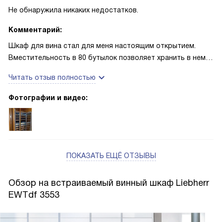
Не обнаружила никаких недостатков.
Комментарий:
Шкаф для вина стал для меня настоящим открытием.
Вместительность в 80 бутылок позволяет хранить в нем
вино для любого случая, а две температурные зоны
Читать отзыв полностью
позволяют поддерживать идеальные условия для разных
видов вина. Это стало особенно актуально, когда мы с
Фотографии и видео:
мужем решили устроить винный вечер для друзей. Мы
могли предложить им идеально охлажденные белое и
красное вино, что было очень удобно.
Система PowerCooling обеспечивает быстрое и
ПОКАЗАТЬ ЕЩЁ ОТЗЫВЫ
равномерное охлаждение, что очень важно для
сохранения качества вина. Цифровой индикатор
Обзор на встраиваемый винный шкаф Liebherr
температуры позволяет контролировать условия
EWTdf 3553
хранения вина, а сигнализация неплотно закрытой двери
помогает избежать нежелательного повышения