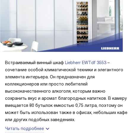
температуры.
Мне очень понравилось внутреннее освещение, которое
делает шкаф не только функциональным, но и стильным
элементом интерьера. Полки из натурального дерева
добавляют ему элегантности и шарма.
Я довольна покупкой и считаю, что этот винный шкаф
стал отличным дополнением к моей кухне. Он не только
Встраиваемый винный шкаф
Liebherr EWTdf 3553
–
выполняет свою основную функцию, но и придает
сочетание особой климатической техники и элегантного
интерьеру особый шарм. Спасибо за такой замечательный
элемента интерьера. Он предназначен для
продукт!
коллекционеров или просто любителей
высококачественного алкоголя, которым важно
сохранить вкус и аромат благородных напитков. В камеру
вмещается 80 бутылок емкостью 0,75 литра, поэтому он
может быть использован также в офисах, небольших кафе
или других подобных заведениях.
Читать подробнее