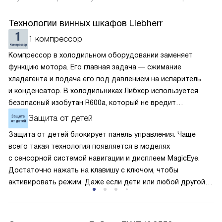
Технологии винных шкафов Liebherr
1 компрессор
Компрессор в холодильном оборудовании заменяет
функцию мотора. Его главная задача — сжимание
хладагента и подача его под давлением на испаритель
и конденсатор. В холодильниках Либхер используется
безопасный изобутан R600a, который не вредит
окружающей среде. Компрессор перегоняет его
Защита от детей
по охладительному контуру по принципу насоса. Чем
Защита от детей блокирует панель управления. Чаще
лучше работает «мотор» прибора, тем качественнее
всего такая технология появляется в моделях
и быстрее происходит охлаждение, затрачивается
с сенсорной системой навигации и дисплеем MagicEye.
меньше электроэнергии.
Достаточно нажать на клавишу с ключом, чтобы
активировать режим. Даже если дети или любой другой
человек случайно прикоснётся к сенсорам, то настройки
и параметры сохранятся без изменения. Поэтому
оборудование не начнёт без вашего ведома случайно