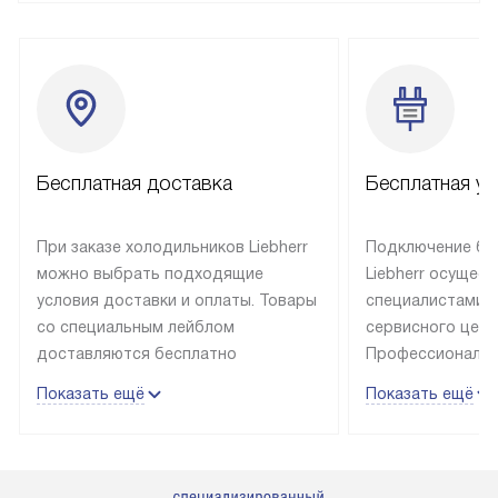
Бесплатная доставка
Бесплатная ус
При заказе холодильников Liebherr
Подключение бы
можно выбрать подходящие
Liebherr осущес
условия доставки и оплаты. Товары
специалистами 
со специальным лейблом
сервисного цент
доставляются бесплатно
Профессиональн
в пределах Москвы и МКАД
гарантия долгой
Показать ещё
Показать ещё
до подъезда, выезд за МКАД
эксплуатации те
оплачивается дополнительно.
и Санкт-Петербу
Товар со статусом в наличии может
со специальным
быть отгружен покупателю
подключается б