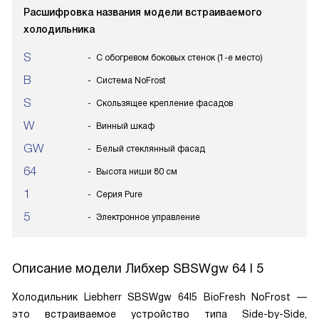
Расшифровка названия модели встраиваемого
холодильника
S
С обогревом боковых стенок (1-е место)
B
Система NoFrost
S
Скользящее крепление фасадов
W
Винный шкаф
GW
Белый стеклянный фасад
64
Высота ниши 80 см
1
Серия Pure
5
Электронное управление
Описание модели
Либхер SBSWgw 64 I 5
Холодильник Liebherr SBSWgw 64I5 BioFresh NoFrost —
это встраиваемое устройство типа Side-by-Side,