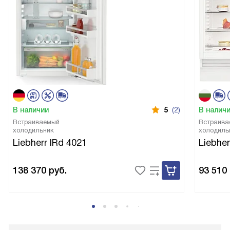
В наличии
5
(2)
В налич
Встраиваемый
Встраива
холодильник
холодиль
Liebherr IRd 4021
Liebher
138 370
руб.
93 510