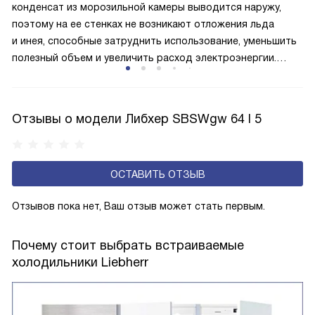
мощность и, соответственно, энергоёмкость ниже, чем
конденсат из морозильной камеры выводится наружу,
у однокомпрессорного варианта.
поэтому на ее стенках не возникают отложения льда
и инея, способные затруднить использование, уменьшить
полезный объем и увеличить расход электроэнергии.
Соответстве нет необходимости в частых
размораживаниях, поскольку оттаивание происходит
автоматически.
Отзывы о модели Либхер SBSWgw 64 I 5
ОСТАВИТЬ ОТЗЫВ
Отзывов пока нет, Ваш отзыв может стать первым.
Почему стоит выбрать встраиваемые
холодильники Liebherr