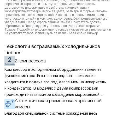
* Все информационные материалы, представленные на Сайте, носят
справочный характер и не могут в полной мере передавать
достоверную информацию о свойствах, комплектации и
характеристиках товара, включая цвета, размеры и формы. Фирма-
производитель оставляет за собой право на внесение изменений в
конструкцию, дизайн и комплектацию товара без предварительного
уведомления. Перед оформлением Заказа Покупатель должен
обратиться к Продавцу для уточнения свойств и характеристик
Товара. Подробная информация о товаре указывается в инструкции и
на упаковке товара. Используемое название в России Либхер
Технологии встраиваемых холодильников
Liebherr
2 компрессора
Компрессор в холодильном оборудовании заменяет
функцию мотора. Его главная задача — сжимание
хладагента и подача его под давлением на испаритель
и конденсатор. В моделях с двумя компрессорами
происходит независимое охлаждение морозильной
Автоматическая разморозка морозильной
и холодильной камеры. В них можно отдельно друг
камеры
от друга выставить температуру. Поскольку каждый
элемент охлаждает только одно из отделений, его
Благодаря специальной системе охлаждения весь