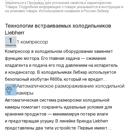
обратиться к Продавцу для уточнения свойств и характеристик
Товара. Подробная информация о товаре указывается в инструкции и
на упаковке товара. Используемое название в России Либхер
Технологии встраиваемых холодильников
Liebherr
1 компрессор
Компрессор в холодильном оборудовании заменяет
функцию мотора. Его главная задача — сжимание
хладагента и подача его под давлением на испаритель
и конденсатор. В холодильниках Либхер используется
безопасный изобутан R600a, который не вредит
Автоматическое размораживание холодильной
окружающей среде. Компрессор перегоняет его
камеры
по охладительному контуру по принципу насоса. Чем
лучше работает «мотор» прибора, тем качественнее
Автоматическая система разморозки холодильной
и быстрее происходит охлаждение, затрачивается
камеры помогает сохранять идеальные условия для
меньше электроэнергии.
хранения продуктов — минимизируя потерю влаги
и предотвращая усушку. В линейке бренда Liebherr
представлены два типа устройств: Первые имеют