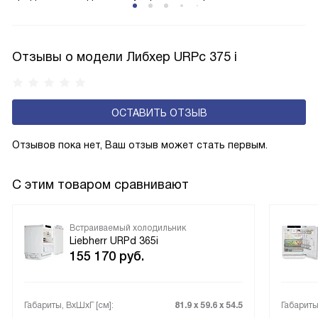
открытую заднюю стенку, на которой при высокой
влажности может образовываться конденсат — это
естественный физический процесс. Второй тип — модели
Отзывы о модели Либхер URPc 375 i
с панелью, выполняющей функцию «сухой стенки». Такие
устройства обеспечивают более комфортную
эксплуатацию и чаще всего оснащены нулевой зоной
ОСТАВИТЬ ОТЗЫВ
свежести BioFresh 0°C. Они встречаются в сериях Plus,
Prime и Peak.
Отзывов пока нет, Ваш отзыв может стать первым.
С этим товаром сравнивают
Встраиваемый холодильник
Liebherr URPd 365i
155 170
руб.
Габариты, ВxШxГ [см]:
81.9 х 59.6 х 54.5
Габариты