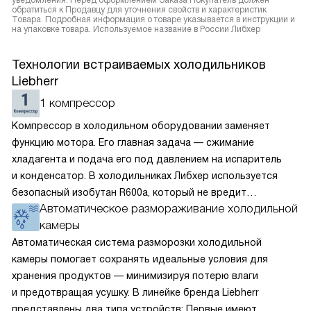
уведомления. Перед оформлением Заказа Покупатель должен
обратиться к Продавцу для уточнения свойств и характеристик
Товара. Подробная информация о товаре указывается в инструкции и
на упаковке товара. Используемое название в России Либхер
Технологии встраиваемых холодильников
Liebherr
1 компрессор
Компрессор в холодильном оборудовании заменяет
функцию мотора. Его главная задача — сжимание
хладагента и подача его под давлением на испаритель
и конденсатор. В холодильниках Либхер используется
безопасный изобутан R600a, который не вредит
Автоматическое размораживание холодильной
окружающей среде. Компрессор перегоняет его
камеры
по охладительному контуру по принципу насоса. Чем
лучше работает «мотор» прибора, тем качественнее
Автоматическая система разморозки холодильной
и быстрее происходит охлаждение, затрачивается
камеры помогает сохранять идеальные условия для
меньше электроэнергии.
хранения продуктов — минимизируя потерю влаги
и предотвращая усушку. В линейке бренда Liebherr
представлены два типа устройств: Первые имеют