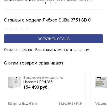
открытую заднюю стенку, на которой при высокой
влажности может образовываться конденсат — это
естественный физический процесс. Второй тип — модели
Отзывы о модели Либхер SUBa 375 i SD 0
с панелью, выполняющей функцию «сухой стенки». Такие
устройства обеспечивают более комфортную
эксплуатацию и чаще всего оснащены нулевой зоной
ОСТАВИТЬ ОТЗЫВ
свежести BioFresh 0°C. Они встречаются в сериях Plus,
Prime и Peak.
Отзывов пока нет, Ваш отзыв может стать первым.
С этим товаром сравнивают
Встраиваемый холодильник
Liebherr URPd 365i
154 490
руб.
Габариты, ВxШxГ [см]:
81.9 х 59.6 х 54.5
Габариты