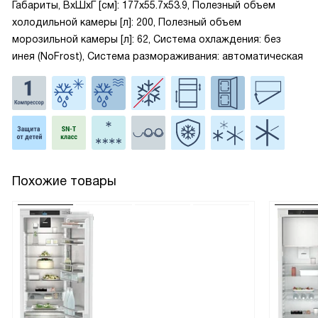
Габариты, ВxШxГ [см]: 177x55.7x53.9, Полезный объем
холодильной камеры [л]: 200, Полезный объем
морозильной камеры [л]: 62, Система охлаждения: без
инея (NoFrost), Система размораживания: автоматическая
Похожие товары