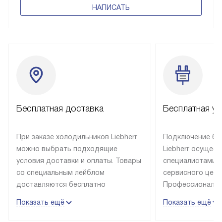
НАПИСАТЬ
Бесплатная доставка
Бесплатная ус
При заказе холодильников Liebherr
Подключение бы
можно выбрать подходящие
Liebherr осущес
условия доставки и оплаты. Товары
специалистами 
со специальным лейблом
сервисного цент
доставляются бесплатно
Профессиональн
в пределах Москвы и МКАД
гарантия долгой
Показать ещё
Показать ещё
до подъезда, выезд за МКАД
эксплуатации те
оплачивается дополнительно.
и Санкт-Петербу