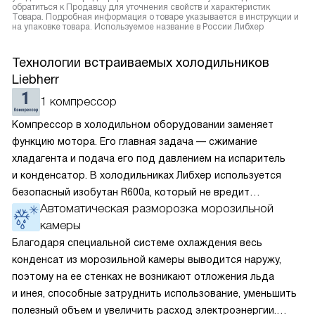
обратиться к Продавцу для уточнения свойств и характеристик
Товара. Подробная информация о товаре указывается в инструкции и
на упаковке товара. Используемое название в России Либхер
Технологии встраиваемых холодильников
Liebherr
1 компрессор
Компрессор в холодильном оборудовании заменяет
функцию мотора. Его главная задача — сжимание
хладагента и подача его под давлением на испаритель
и конденсатор. В холодильниках Либхер используется
безопасный изобутан R600a, который не вредит
Автоматическая разморозка морозильной
окружающей среде. Компрессор перегоняет его
камеры
по охладительному контуру по принципу насоса. Чем
лучше работает «мотор» прибора, тем качественнее
Благодаря специальной системе охлаждения весь
и быстрее происходит охлаждение, затрачивается
конденсат из морозильной камеры выводится наружу,
меньше электроэнергии.
поэтому на ее стенках не возникают отложения льда
и инея, способные затруднить использование, уменьшить
полезный объем и увеличить расход электроэнергии.