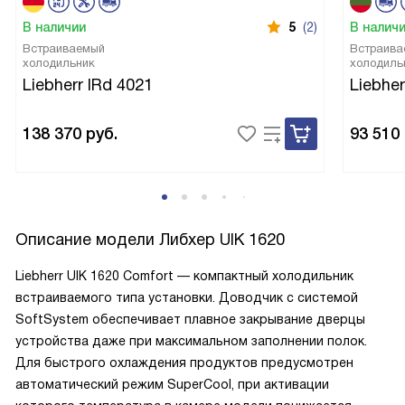
В наличии
5
(2)
В налич
Встраиваемый
Встраива
холодильник
холодиль
Liebherr IRd 4021
Liebher
138 370
руб.
93 510
Описание модели
Либхер UIK 1620
Liebherr UIK 1620 Comfort — компактный холодильник
встраиваемого типа установки. Доводчик с системой
SoftSystem обеспечивает плавное закрывание дверцы
устройства даже при максимальном заполнении полок.
Для быстрого охлаждения продуктов предусмотрен
автоматический режим SuperCool, при активации