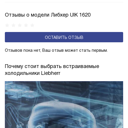
влажности может образовываться конденсат — это
естественный физический процесс. Второй тип — модели
Отзывы о модели Либхер UIK 1620
с панелью, выполняющей функцию «сухой стенки». Такие
устройства обеспечивают более комфортную
эксплуатацию и чаще всего оснащены нулевой зоной
ОСТАВИТЬ ОТЗЫВ
свежести BioFresh 0°C. Они встречаются в сериях Plus,
Prime и Peak.
Отзывов пока нет, Ваш отзыв может стать первым.
Почему стоит выбрать встраиваемые
холодильники Liebherr