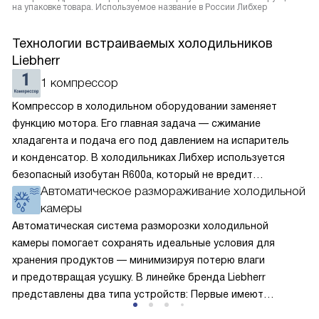
на упаковке товара. Используемое название в России Либхер
Технологии встраиваемых холодильников
Liebherr
1 компрессор
Компрессор в холодильном оборудовании заменяет
функцию мотора. Его главная задача — сжимание
хладагента и подача его под давлением на испаритель
и конденсатор. В холодильниках Либхер используется
безопасный изобутан R600a, который не вредит
Автоматическое размораживание холодильной
окружающей среде. Компрессор перегоняет его
камеры
по охладительному контуру по принципу насоса. Чем
лучше работает «мотор» прибора, тем качественнее
Автоматическая система разморозки холодильной
и быстрее происходит охлаждение, затрачивается
камеры помогает сохранять идеальные условия для
меньше электроэнергии.
хранения продуктов — минимизируя потерю влаги
и предотвращая усушку. В линейке бренда Liebherr
представлены два типа устройств: Первые имеют
открытую заднюю стенку, на которой при высокой