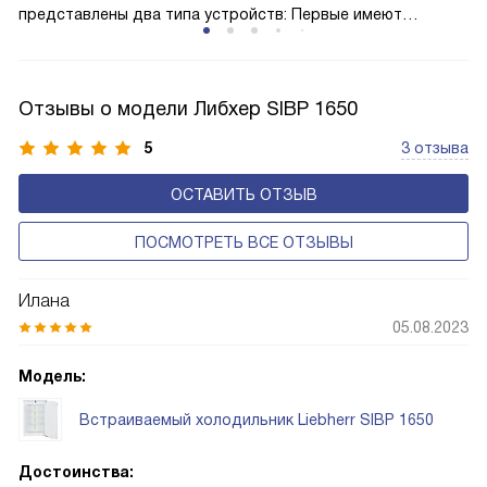
представлены два типа устройств: Первые имеют
открытую заднюю стенку, на которой при высокой
влажности может образовываться конденсат — это
естественный физический процесс. Второй тип — модели
Отзывы о модели Либхер SIBP 1650
с панелью, выполняющей функцию «сухой стенки». Такие
устройства обеспечивают более комфортную
5
3 отзыва
эксплуатацию и чаще всего оснащены нулевой зоной
ОСТАВИТЬ ОТЗЫВ
свежести BioFresh 0°C. Они встречаются в сериях Plus,
Prime и Peak.
ПОСМОТРЕТЬ ВСЕ ОТЗЫВЫ
Илана
05.08.2023
Модель:
Встраиваемый холодильник Liebherr SIBP 1650
Достоинства: