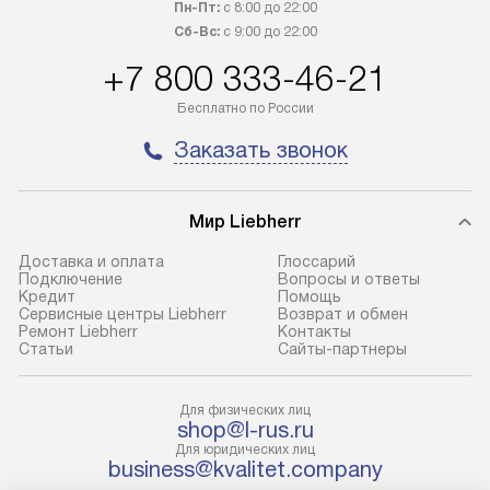
Пн-Пт:
с 8:00 до 22:00
100% предоплаты наша компания
прайсу. Профес
Сб-Вс:
с 9:00 до 22:00
бесплатно доставляет заказ
и регулярное об
+7 800 333-46-21
до представительства
обеспечивают д
транспортной компании в городе
и эффективное 
Бесплатно по России
Москва. Пожалуйста, уточняйте
техники, предо
Заказать звонок
условия доставки у менеджера при
возможные ошибк
оформлении заказа.
Готовые коммун
Мир Liebherr
В оговоренный день служба
предполагают н
доставки доставит упакованный
установленной р
Доставка и оплата
Глоссарий
прибор до подъезда. Если
холодильников с
Подключение
Вопросы и ответы
Кредит
Помощь
требуется переместить прибор
требующим под
Сервисные центры Liebherr
Возврат и обмен
до двери квартиры или до места
к водопроводу, 
Ремонт Liebherr
Контакты
Cтатьи
Сайты-партнеры
установки, пожалуйста,
наличие крана. 
предварительно уточните это
установка включ
с менеджером. За данную услугу
упаковки и тран
Для физических лиц
shop@l-rus.ru
взимается дополнительная плата.
креплений, при 
Для юридических лиц
Учитывайте габариты прибора, если
и соединение от
business@kvalitet.company
они не позволяют пронести его
Техника монтиру