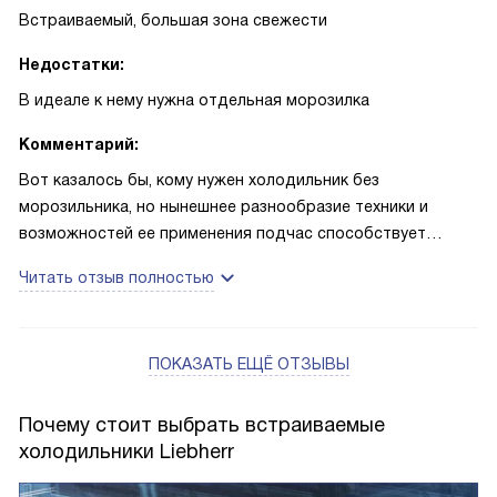
Встраиваемый, большая зона свежести
Недостатки:
В идеале к нему нужна отдельная морозилка
Комментарий:
Вот казалось бы, кому нужен холодильник без
морозильника, но нынешнее разнообразие техники и
возможностей ее применения подчас способствует
неожиданным решениям. Я затеяла ремонт в кухне и
Читать отзыв полностью
сделать все встроенным, и как-то незаметно дошла до
идеи раздельного хранения замороженных и охлажденных
продуктов. Ну а что, и запахи не будут проникать туда-
ПОКАЗАТЬ ЕЩЁ ОТЗЫВЫ
сюда, и отключить можно один прибор, не трогая другой.
Родители сомневались, но потом увидели, что это вполне
удобно. И на роль холодильного отделения я выбрала вот
Почему стоит выбрать встраиваемые
эту модель. Показалось, что раз она вся состоит из зоны
холодильники Liebherr
свежести, то чего еще желать — у меня все будет свежим