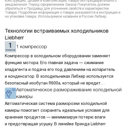
конструкцию, дизайн и комплектацию товара без предварительного
уведомления. Перед оформлением Заказа Покупатель должен
обратиться к Продавцу для уточнения свойств и характеристик
Товара. Подробная информация о товаре указывается в инструкции и
на упаковке товара. Используемое название в России Либхер
Технологии встраиваемых холодильников
Liebherr
1 компрессор
Компрессор в холодильном оборудовании заменяет
функцию мотора. Его главная задача — сжимание
хладагента и подача его под давлением на испаритель
и конденсатор. В холодильниках Либхер используется
безопасный изобутан R600a, который не вредит
Автоматическое размораживание холодильной
окружающей среде. Компрессор перегоняет его
камеры
по охладительному контуру по принципу насоса. Чем
лучше работает «мотор» прибора, тем качественнее
Автоматическая система разморозки холодильной
и быстрее происходит охлаждение, затрачивается
камеры помогает сохранять идеальные условия для
меньше электроэнергии.
хранения продуктов — минимизируя потерю влаги
и предотвращая усушку. В линейке бренда Liebherr