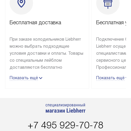
Бесплатная доставка
Бесплатная ус
При заказе холодильников Liebherr
Подключение бы
можно выбрать подходящие
Liebherr осущес
условия доставки и оплаты. Товары
специалистами 
со специальным лейблом
сервисного цент
доставляются бесплатно
Профессиональн
в пределах Москвы и МКАД
гарантия долгой
Показать ещё
Показать ещё
до подъезда, выезд за МКАД
эксплуатации те
оплачивается дополнительно.
и Санкт-Петербу
Товар со статусом в наличии может
со специальным
быть отгружен покупателю
подключается б
в течение трех дней. Доставка
мастера за МКА
в Санкт-Петербург и другие
за дополнительн
+7 495 929-70-78
регионы осуществляется через
Стоимость допо
транспортную компанию. После
по монтажу опре