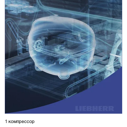
и прекрасным. Я левша, так что дверцу пришлось
перевесить, но это ничего.
84 литра мне казалось немного маловато, но в итоге
вполне нормально. Кастрюля большая конечно не влезает
в ящики, но я каждый день готовлю новое, поэтому
выходит, что внутри много свежих овощей и фруктов, и
два-три небольших контейнера с супом, вторым и
салатом. Вообще, если придерживаться принципов
правильного питания, то именно холодильник так и
должен выглядеть. Свежие овощи и какой-нибудь творог
очень важны в рационе. Творожки и сливочное масло
точно так же сохраняются свежими, как яблоки и капуста.
Никакого инея не намерзает на стенках, размораживать не
надо. В пару к этой модели я купила морозильник, чтобы
часть продуктов хранить в замороженном виде. Итоговый
объем получился даже больше, чем если бы я приобрела
один обычный большой холодильник, так что я довольна,
мои расчеты оправдались.
1 компрессор