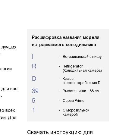
Расшифровка названия модели
встраиваемого холодильника
з лучших
т
I
Встраиваемый в нишу
R
Refrigerator
ологии
(Холодильная камера)
D
Класс
энергопотребления D
 для вас
39
Высота ниши - 88 см
ь
5
Серия Prime
1
во всех
С морозильной
камерой
ии. Для
Скачать инструкцию для