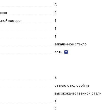
3
мере
2
ьной камере
1
1
1
закаленное стекло
есть
3
стекло с полосой из
высококачественной стали
1
2