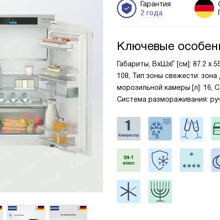
Гарантия
2 года
Ключевые особен
Габариты, ВxШxГ [см]: 87.2 х 
108, Тип зоны свежести: зона
морозильной камеры [л]: 16, 
Система размораживания: ру