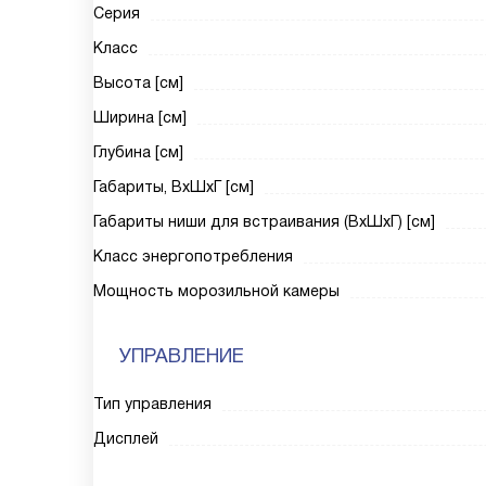
Серия
Класс
Высота [см]
Ширина [см]
Глубина [см]
Габариты, ВxШxГ [см]
Габариты ниши для встраивания (ВxШxГ) [см]
Класс энергопотребления
Мощность морозильной камеры
УПРАВЛЕНИЕ
Тип управления
Дисплей