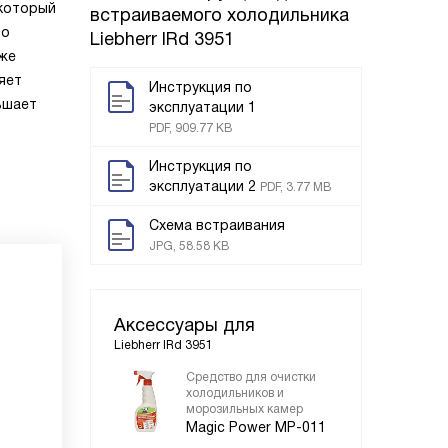
 который
встраиваемого холодильника
ро
Liebherr IRd 3951
кже
яет
Инструкция по
ьшает
эксплуатации 1
PDF, 909.77 KB
Инструкция по
эксплуатации 2
PDF, 3.77 MB
Схема встраивания
JPG, 58.58 KB
Аксессуары для
Liebherr IRd 3951
Средство для очистки
холодильников и
морозильных камер
Magic Power MP-011