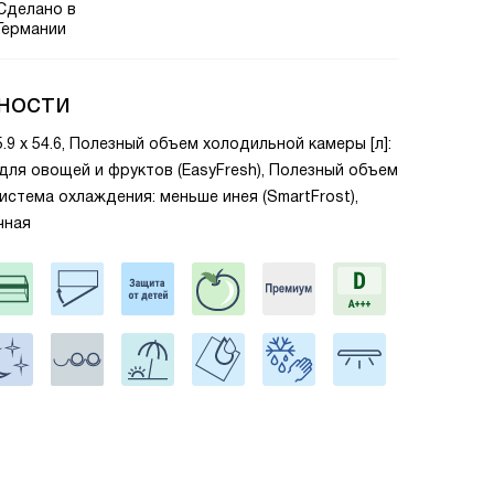
Сделано в
Германии
ности
55.9 х 54.6, Полезный объем холодильной камеры [л]:
 для овощей и фруктов (EasyFresh), Полезный объем
Система охлаждения: меньше инея (SmartFrost),
чная