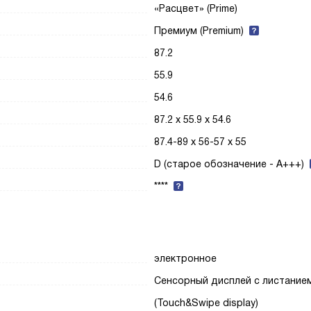
«Расцвет» (Prime)
Премиум (Premium)
87.2
55.9
54.6
87.2 х 55.9 х 54.6
87.4-89 х 56-57 х 55
D (старое обозначение - A+++)
****
электронное
Сенсорный дисплей с листание
(Touch&Swipe display)