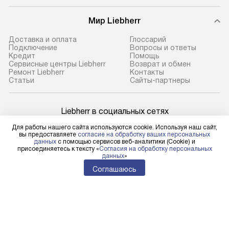
Мир Liebherr
Доставка и оплата
Глоссарий
Подключение
Вопросы и ответы
Кредит
Помощь
Сервисные центры Liebherr
Возврат и обмен
Ремонт Liebherr
Контакты
Cтатьи
Сайты-партнеры
Liebherr в социальных сетях
Для работы нашего сайта используются cookie. Используя наш сайт,
вы предоставляете
согласие на обработку ваших персональных
данных
с помощью сервисов веб-аналитики (Cookie) и
присоединяетесь к тексту «
Согласия на обработку персональных
Для физических лиц
данных
»
shop@l-rus.ru
Соглашаюсь
Для юридических лиц
business@kvalitet.company
НАПИСАТЬ РУКОВОДСТВУ