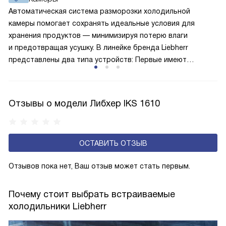
лучше работает «мотор» прибора, тем качественнее
Автоматическая система разморозки холодильной
и быстрее происходит охлаждение, затрачивается
камеры помогает сохранять идеальные условия для
меньше электроэнергии.
хранения продуктов — минимизируя потерю влаги
и предотвращая усушку. В линейке бренда Liebherr
представлены два типа устройств: Первые имеют
открытую заднюю стенку, на которой при высокой
влажности может образовываться конденсат — это
естественный физический процесс. Второй тип — модели
Отзывы о модели Либхер IKS 1610
с панелью, выполняющей функцию «сухой стенки». Такие
устройства обеспечивают более комфортную
эксплуатацию и чаще всего оснащены нулевой зоной
ОСТАВИТЬ ОТЗЫВ
свежести BioFresh 0°C. Они встречаются в сериях Plus,
Prime и Peak.
Отзывов пока нет, Ваш отзыв может стать первым.
Почему стоит выбрать встраиваемые
холодильники Liebherr