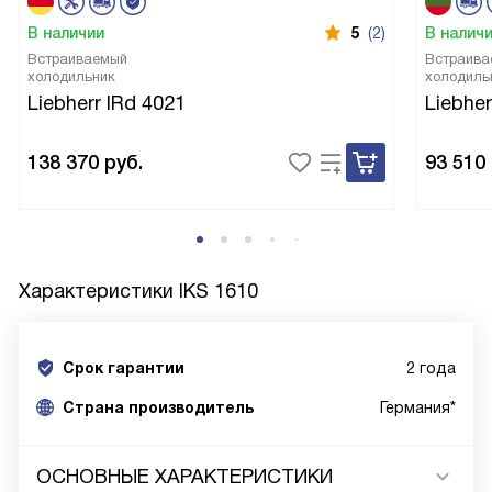
В наличии
5
(2)
В налич
Встраиваемый
Встраива
холодильник
холодиль
Liebherr IRd 4021
Liebher
138 370
руб.
93 510
Характеристики
IKS 1610
Срок гарантии
2 года
Cтрана производитель
Германия*
ОСНОВНЫЕ ХАРАКТЕРИСТИКИ